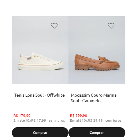
Tenis Lona Soul - Offwhite
Mocassim Couro Marina
Soul - Caramelo
R$
179
,
90
R$
299
,
90
Em até
10
x
R$
17
,
99
sem juros
Em até
10
x
R$
29
,
99
sem juros
Comprar
Comprar