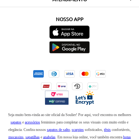
NOSSO APP
Seja muito bem-vinda ao site oficial da Soulier! Por aqui, você encontra os melhores
sapatos
e
acessórios
femininos para completar os seus visuais com muito estilo e
elegância. Confira nossos
sapatos de salto
,
scarpins
sofisticados,
tênis
confortáveis,
mocassins
,
sapatilhas
e
anabelas
. Em nossa loja online, você também encontra
botas