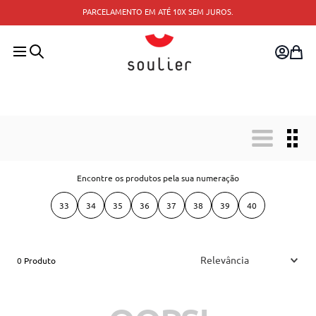
PARCELAMENTO EM ATÉ 10X SEM JUROS.
Encontre os produtos pela sua numeração
33
34
35
36
37
38
39
40
Relevância
0
Produto