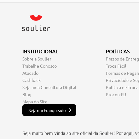
INSTITUCIONAL
POLÍTICAS
Sobre a Soulier
Prazos de Entre
Trabalhe Conosco
Troca Fácil
Atacado
Formas de Paga
Cashback
Privacidade e Se
Seja uma Consultora Digital
Política de Troca
Blog
Procon-RJ
Mapa do Site
Seja um Franqueado
Seja muito bem-vinda ao site oficial da Soulier! Por aqui, 