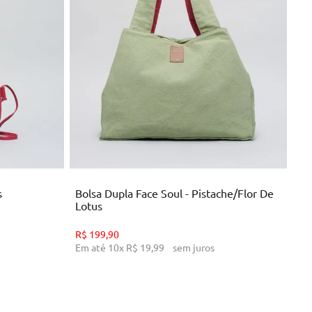
U
NHO
ADICIONAR AO CARRINHO
s
Bolsa Dupla Face Soul - Pistache/Flor De
Lotus
R$
199
,
90
Em até
10
x
R$
19
,
99
sem juros