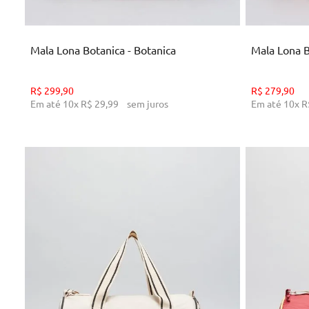
ADICIONAR AO CARRINHO
AD
Mala Lona Botanica - Botanica
Mala Lona B
R$
299
,
90
R$
279
,
90
Em até
10
x
R$
29
,
99
sem juros
Em até
10
x
R