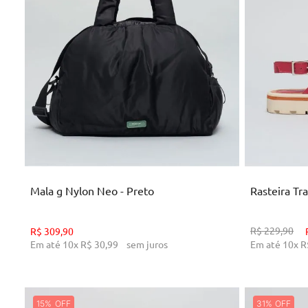
U
ADICIONAR AO CARRINHO
AD
Mala g Nylon Neo - Preto
Rasteira Tr
R$
229
,
90
R$
309
,
90
Em até
10
x
R$
30
,
99
sem juros
Em até
10
x
R
15%
31%