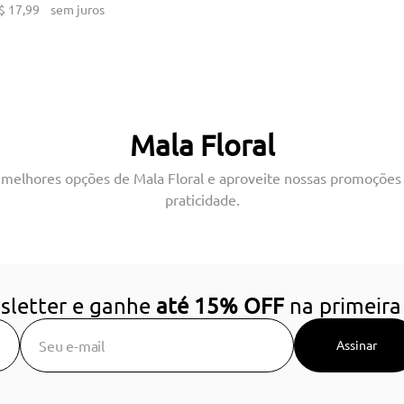
$
17
,
99
sem juros
Mala Floral
 melhores opções de Mala Floral e aproveite nossas promoções 
praticidade.
sletter e ganhe
até 15% OFF
na primeira
Assinar