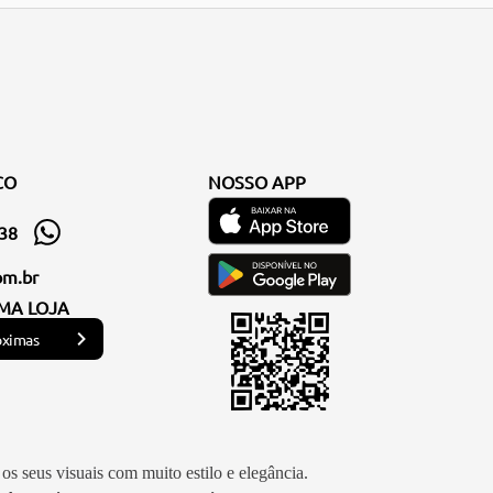
CO
NOSSO APP
338
om.br
MA LOJA
óximas
os seus visuais com muito estilo e elegância.