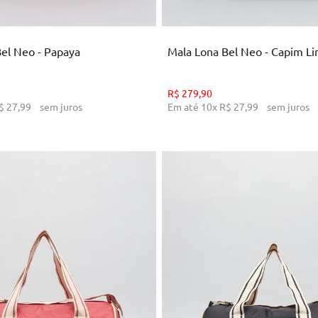
ICIONAR AO CARRINHO
ADICIONAR AO CARRI
el Neo - Papaya
Mala Lona Bel Neo - Capim L
R$
279
,
90
$
27
,
99
sem juros
Em até
10
x
R$
27
,
99
sem juros