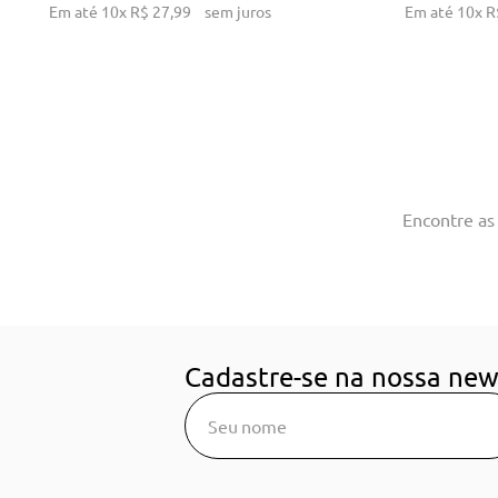
Em até
10
x
R$
27
,
99
sem juros
Em até
10
x
R
Encontre as
Cadastre-se na nossa new