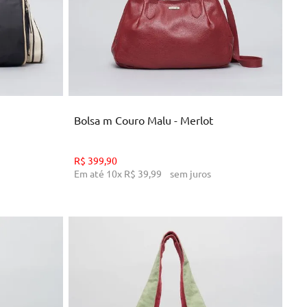
U
NHO
ADICIONAR AO CARRINHO
Bolsa m Couro Malu - Merlot
R$
399
,
90
Em até
10
x
R$
39
,
99
sem juros