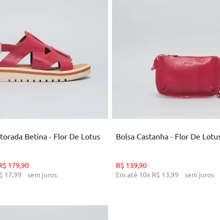
34
36
U
ICIONAR AO CARRINHO
ADICIONAR AO CARRI
atorada Betina - Flor De Lotus
Bolsa Castanha - Flor De Lotu
R$
179
,
90
R$
139
,
90
$
17
,
99
sem juros
Em até
10
x
R$
13
,
99
sem juros