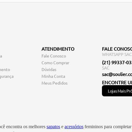
ATENDIMENTO
FALE CONOS
WHATSAPP SAC
ga
Fale Conosco
(21) 99337-0
Como Comprar
SAC
mento
Dúvidas
sac@soulier.c
gurança
Minha Conta
ENCONTRE U
Meus Pedidos
Lojas Mais Pr
você encontra os melhores
sapatos
e
acessórios
femininos para completar 