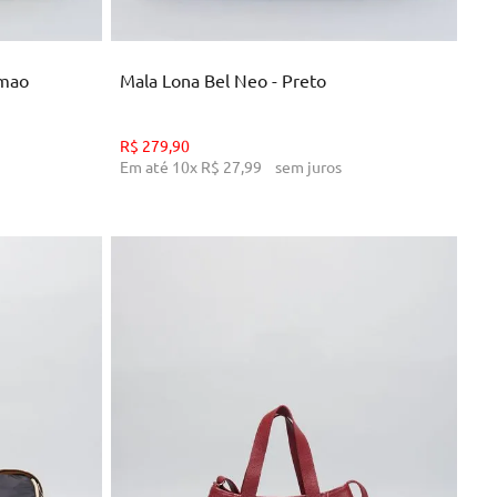
NHO
ADICIONAR AO CARRINHO
imao
Mala Lona Bel Neo - Preto
R$
279
,
90
Em até
10
x
R$
27
,
99
sem juros