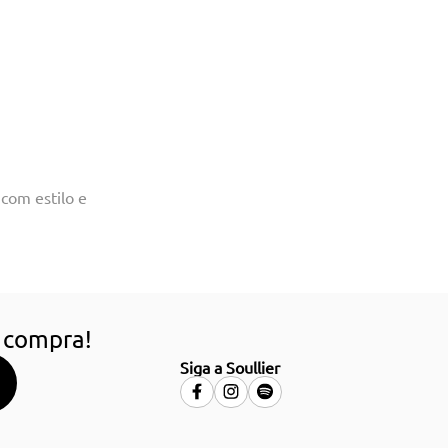
com estilo e
 compra!
Siga a Soullier