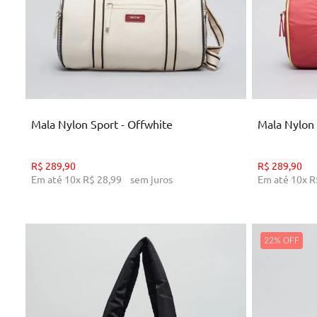
U
ADICIONAR AO CARRINHO
AD
Mala Nylon Sport - Offwhite
Mala Nylon 
R$
289
,
90
R$
289
,
90
Em até
10
x
R$
28
,
99
sem juros
Em até
10
x
R
22%