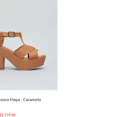
38
39
ICIONAR AO CARRINHO
Couro Maya - Caramelo
R$
179
,
90