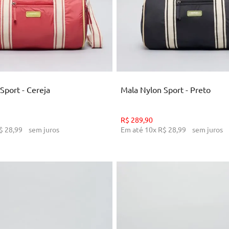
U
U
ICIONAR AO CARRINHO
ADICIONAR AO CARRI
Sport - Cereja
Mala Nylon Sport - Preto
R$
289
,
90
$
28
,
99
sem juros
Em até
10
x
R$
28
,
99
sem juros