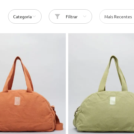
10
º
cinto
Categoria
Filtrar
Mais Recentes
U
U