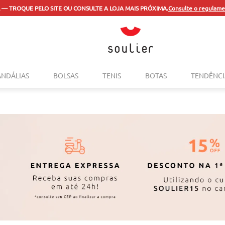
 — TROQUE PELO SITE OU CONSULTE A LOJA MAIS PRÓXIMA.
Consulte o regulame
TERMOS MAIS BUSCADOS
ANDÁLIAS
BOLSAS
TENIS
BOTAS
TENDÊNCI
1
º
tenis
2
º
bolsa
3
º
sapatilha
4
º
rasteira
5
º
mocassim
6
º
sandalia
7
º
tenis couro
8
º
mochila
9
º
anabela