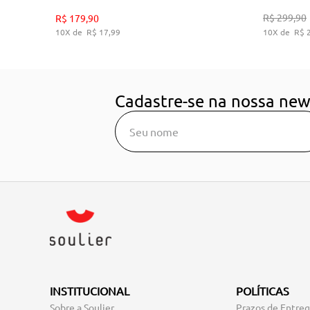
35
36
38
39
R$
299
,
90
R$
179
,
90
10
R$
17
,
99
10
R$
ADICIONAR AO CARRINHO
A
Cadastre-se na nossa new
INSTITUCIONAL
POLÍTICAS
Sobre a Soulier
Prazos de Entre