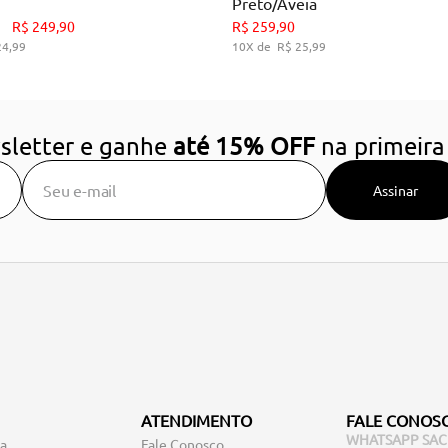
Preto/Aveia
34
35
36
37
38
39
34
35
36
39
R$
249
,
90
R$
259
,
90
24
,
99
10
R$
25
,
99
DICIONAR AO CARRINHO
ADICIONAR AO CARRIN
sletter e ganhe
até 15% OFF
na primeira
Assinar
ATENDIMENTO
FALE CONOS
WHATSAPP SAC
ga
Fale Conosco