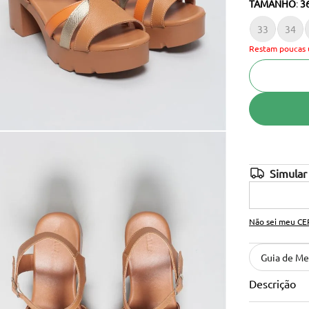
TAMANHO
:
3
10
º
cinto
33
34
Restam poucas 
Não sei meu CE
Guia de Me
Descrição