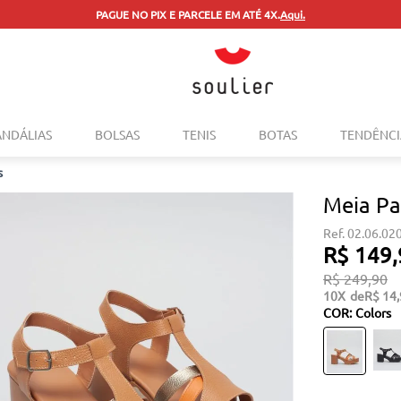
PAGUE NO PIX E PARCELE EM ATÉ 4X.
Aqui.
TERMOS MAIS BUSCADOS
ANDÁLIAS
BOLSAS
TENIS
BOTAS
TENDÊNCI
1
º
tenis
s
2
º
bolsa
Meia Pa
3
º
sapatilha
02.06.02
4
º
rasteira
R$
149
,
5
º
mocassim
R$
249
,
90
10
R$
14
,
6
º
sandalia
COR
:
Colors
7
º
tenis couro
8
º
mochila
9
º
anabela