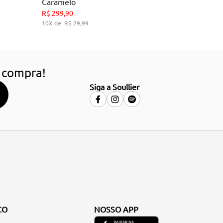
Caramelo
34
36
38
39
R$
299
,
90
10
R$
29
,
99
HO
ADICIONAR AO CARRINHO
 compra!
Siga a Soullier
CO
NOSSO APP