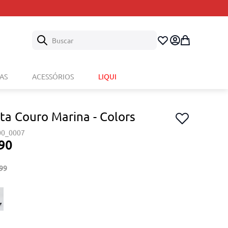
Buscar
AS
ACESSÓRIOS
LIQUI
ta Couro Marina - Colors
00_0007
90
99