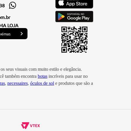
338
om.br
MA LOJA
óximas
os seus visuais com muito estilo e elegância.
você também encontra
botas
incríveis para usar no
ras
,
necessaires
,
óculos de sol
e produtos que são a