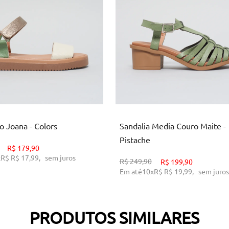
34
35
36
38
39
34
36
39
ICIONAR AO CARRINHO
ADICIONAR AO CARRINH
o Joana - Colors
Sandalia Media Couro Maite -
Pistache
R$
179,90
x
R$
R$ 17,99
,
sem juros
R$
249,90
R$
199,90
Em até
10
x
R$
R$ 19,99
,
sem juros
PRODUTOS SIMILARES