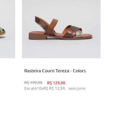
34
O
ADICIONAR AO CARRINHO
AD
Rasteira Couro Tereza - Colors
Carteira 
R$
199,90
R$
149,90
R$
129,90
Em até
10
x
R$
R$ 12,99
,
sem juros
Em até
10