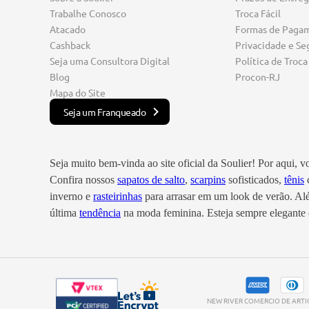
Trabalhe Conosco
Troca Fácil
Atacado
Formas de Paga
Cashback
Privacidade e Se
Seja uma Consultora Digital
Política de Troca
Blog
Procon-RJ
Mapa do Site
Seja um Franqueado
Seja muito bem-vinda ao site oficial da Soulier! Por aqui, 
Confira nossos
sapatos de salto
,
scarpins
sofisticados,
tênis
c
inverno e
rasteirinhas
para arrasar em um look de verão. A
última
tendência
na moda feminina. Esteja sempre elegante e
NEW RIVER COMERCIO DE ARTIGO