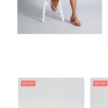
29%
28%