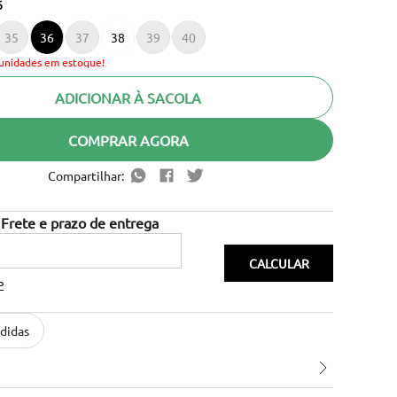
6
35
36
37
38
39
40
unidades em estoque!
ADICIONAR À SACOLA
COMPRAR AGORA
Compartilhar:
P
didas