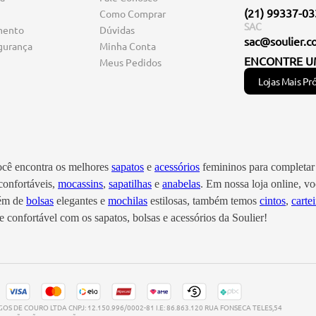
(21) 99337-0
Como Comprar
SAC
mento
Dúvidas
sac@soulier.c
gurança
Minha Conta
ENCONTRE U
Meus Pedidos
Lojas Mais Pr
você encontra os melhores
sapatos
e
acessórios
femininos para completar 
onfortáveis,
mocassins
,
sapatilhas
e
anabelas
. Em nossa loja online, 
lém de
bolsas
elegantes e
mochilas
estilosas, também temos
cintos
,
cartei
 confortável com os sapatos, bolsas e acessórios da Soulier!
S DE COURO LTDA CNPJ: 12.150.996/0002-81 I.E: 86.863.120 RUA FONSECA TELES,54