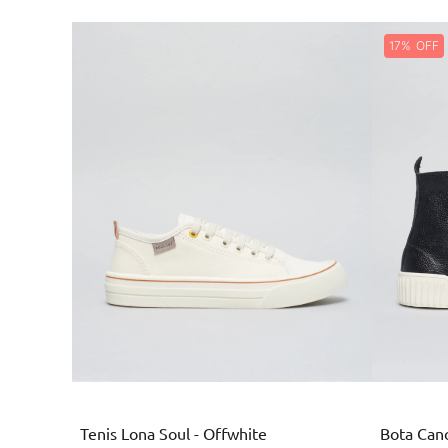
17%
Branco
Tenis Lona Soul - Offwhite
Bota Cano