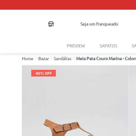
seja um franqueado
PREVIEW
SAPATOS
S
Bazar
Sandálias
Meia Pata Couro Marina - Color
40
% OFF