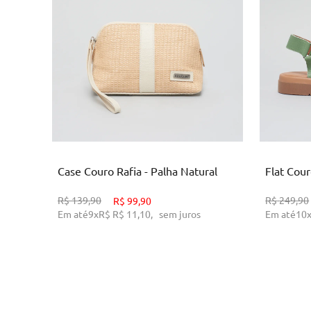
U
ADICIONAR AO CARRINHO
AD
Case Couro Rafia - Palha Natural
Flat Cour
R$
139,90
R$
249,90
R$
99,90
Em até
9
x
R$
R$ 11,10
,
sem juros
Em até
10