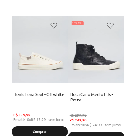
17%
Tenis Lona Soul - Offwhite
Bota Cano Medio Elis -
Preto
R$
179
,
90
R$
299
,
90
Em até
10
x
R$
17
,
99
sem juros
R$
249
,
90
Em até
10
x
R$
24
,
99
sem juros
Comprar