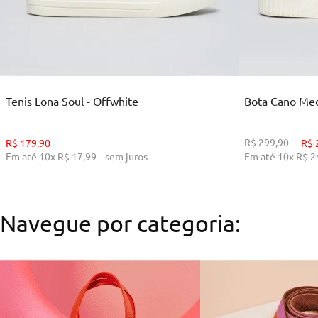
35
36
38
39
34
ADICIONAR AO CARRINHO
ADI
Tenis Lona Soul - Offwhite
Bota Cano Medi
R$
299
,
90
R$
179
,
90
R$
Em até
10
x
R$
17
,
99
sem juros
Em até
10
x
R$
2
Navegue por categoria: