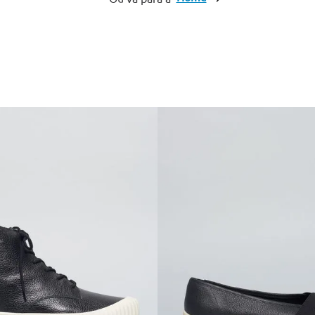
10
º
cinto