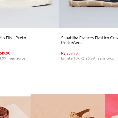
35
36
37
38
39
34
35
36
39
CIONAR AO CARRINHO
ADICIONAR AO CARR
o Elis - Preto
Sapatilha Frances Elastico Cru
Preto/Aveia
249
,
90
R$
259
,
90
4
,
99
sem juros
Em até
10
x
R$
25
,
99
sem juros