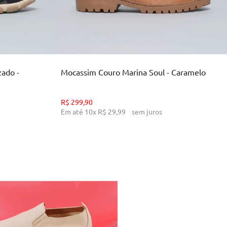
34
36
38
39
INHO
ADICIONAR AO CARRINHO
zado -
Mocassim Couro Marina Soul - Caramelo
R$
299
,
90
Em até
10
x
R$
29
,
99
sem juros