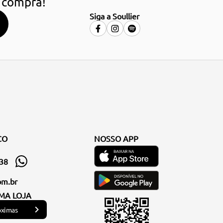
 compra!
Siga a Soullier
CO
NOSSO APP
338
om.br
MA LOJA
óximas