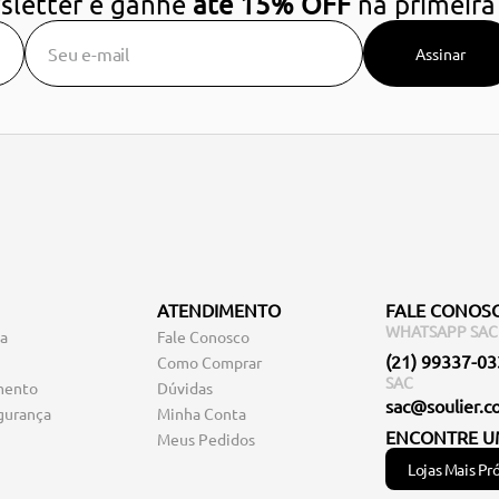
sletter e ganhe
até 15% OFF
na primeira
Assinar
ATENDIMENTO
FALE CONOS
WHATSAPP SAC
ga
Fale Conosco
(21) 99337-0
Como Comprar
SAC
mento
Dúvidas
sac@soulier.c
gurança
Minha Conta
ENCONTRE U
Meus Pedidos
Lojas Mais Pr