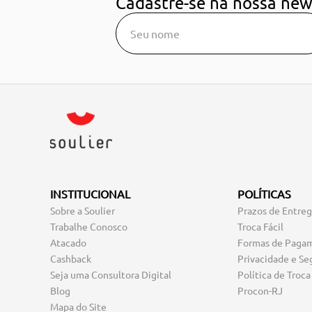
Cadastre-se na nossa new
INSTITUCIONAL
POLÍTICAS
Sobre a Soulier
Prazos de Entre
Trabalhe Conosco
Troca Fácil
Atacado
Formas de Paga
Cashback
Privacidade e Se
Seja uma Consultora Digital
Política de Troca
Blog
Procon-RJ
Mapa do Site