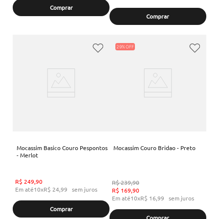
Comprar
Comprar
29%
Mocassim Basico Couro Pespontos
Mocassim Couro Bridao - Preto
- Merlot
R$
249
,
90
R$
239
,
90
Em até
10
x
R$
24
,
99
sem juros
R$
169
,
90
Em até
10
x
R$
16
,
99
sem juros
Comprar
Comprar