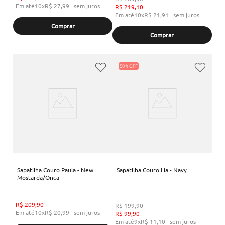
Em até
10
x
R$
27
,
99
sem juros
R$
219
,
10
Em até
10
x
R$
21
,
91
sem juros
Comprar
Comprar
50%
Sapatilha Couro Paula - New
Sapatilha Couro Lia - Navy
Mostarda/Onca
R$
209
,
90
R$
199
,
90
Em até
10
x
R$
20
,
99
sem juros
R$
99
,
90
Em até
9
x
R$
11
,
10
sem juros