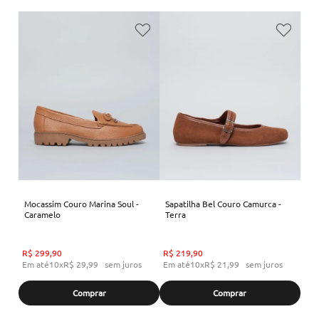
Mocassim Couro Marina Soul -
Sapatilha Bel Couro Camurca -
Caramelo
Terra
R$
299
,
90
R$
219
,
90
Em até
10
x
R$
29
,
99
sem juros
Em até
10
x
R$
21
,
99
sem juros
Comprar
Comprar