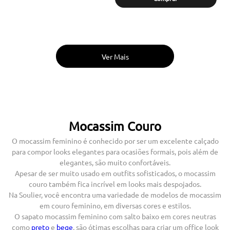
Mocassim Couro
O mocassim feminino é conhecido por ser um excelente calçado
para compor looks elegantes para ocasiões formais, pois além de
elegantes, são muito confortáveis.
Apesar de ser muito usado em outfits sofisticados, o mocassim
couro também fica incrível em looks mais despojados.
Na Soulier, você encontra uma variedade de modelos de mocassim
em couro feminino, em diversas cores e estilos.
O sapato mocassim feminino com salto baixo em cores neutras
como
preto
e
bege
, são ótimas escolhas para criar um office look