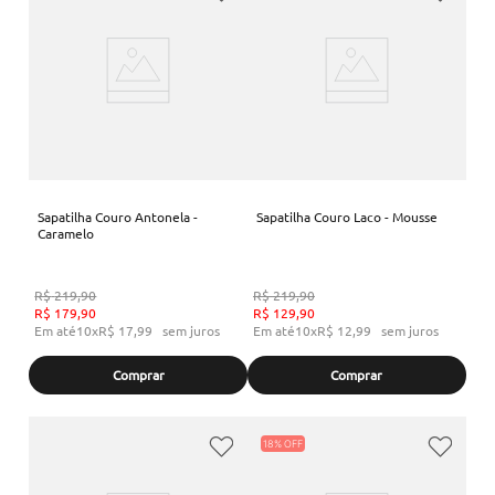
Sapatilha Couro Antonela -
Sapatilha Couro Laco - Mousse
Caramelo
R$
219
,
90
R$
219
,
90
R$
179
,
90
R$
129
,
90
Em até
10
x
R$
17
,
99
sem juros
Em até
10
x
R$
12
,
99
sem juros
Comprar
Comprar
18%