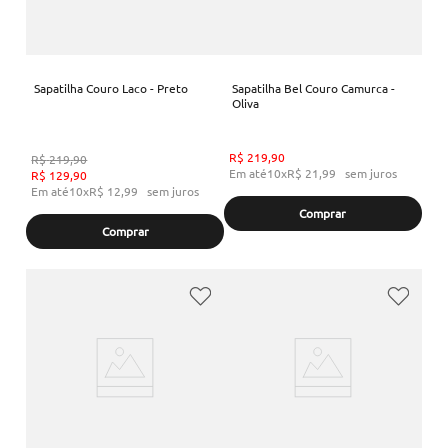
Sapatilha Couro Laco - Preto
Sapatilha Bel Couro Camurca -
Oliva
R$
219
,
90
R$
219
,
90
Em até
10
x
R$
21
,
99
sem juros
R$
129
,
90
Em até
10
x
R$
12
,
99
sem juros
Comprar
Comprar