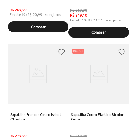
R$
209
,
90
R$
269
,
90
Em até
10
x
R$
20
,
99
sem juros
R$
219
,
10
Em até
10
x
R$
21
,
91
sem juros
Comprar
Comprar
19%
Sapatilha Frances Couro Isabel -
Sapatilha Couro Elastico Bicolor -
Offwhite
Cinza
R$
279
,
90
R$
269
,
90