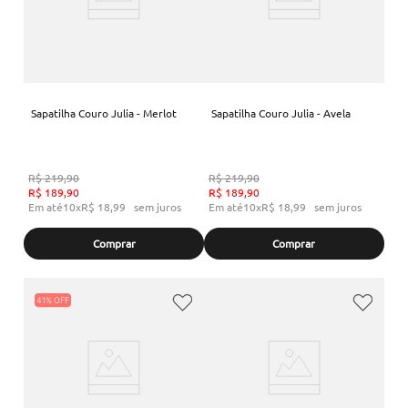
Sapatilha Couro Julia - Merlot
Sapatilha Couro Julia - Avela
R$
219
,
90
R$
219
,
90
R$
189
,
90
R$
189
,
90
Em até
10
x
R$
18
,
99
sem juros
Em até
10
x
R$
18
,
99
sem juros
Comprar
Comprar
41%