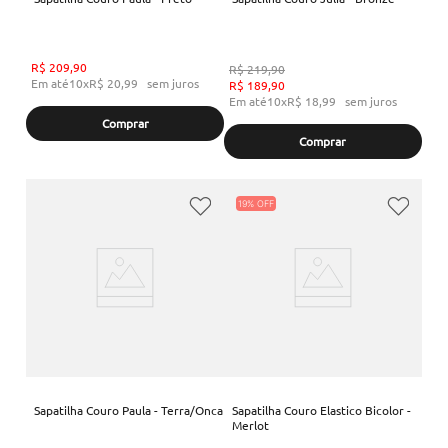
R$
209
,
90
R$
219
,
90
Em até
10
x
R$
20
,
99
sem juros
R$
189
,
90
Em até
10
x
R$
18
,
99
sem juros
Comprar
Comprar
19%
Sapatilha Couro Paula - Terra/Onca
Sapatilha Couro Elastico Bicolor -
Merlot