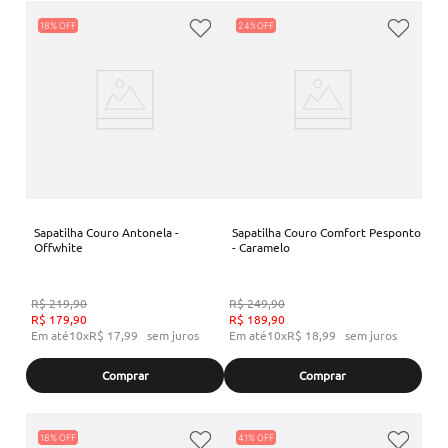
18%
24%
Sapatilha Couro Antonela -
Sapatilha Couro Comfort Pesponto
Offwhite
- Caramelo
R$
219
,
90
R$
249
,
90
R$
179
,
90
R$
189
,
90
Em até
10
x
R$
17
,
99
sem juros
Em até
10
x
R$
18
,
99
sem juros
Comprar
Comprar
18%
41%