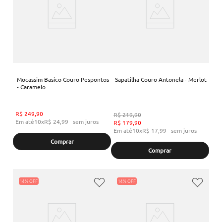
Mocassim Basico Couro Pespontos
Sapatilha Couro Antonela - Merlot
- Caramelo
R$
249
,
90
R$
219
,
90
Em até
10
x
R$
24
,
99
sem juros
R$
179
,
90
Em até
10
x
R$
17
,
99
sem juros
Comprar
Comprar
14%
14%