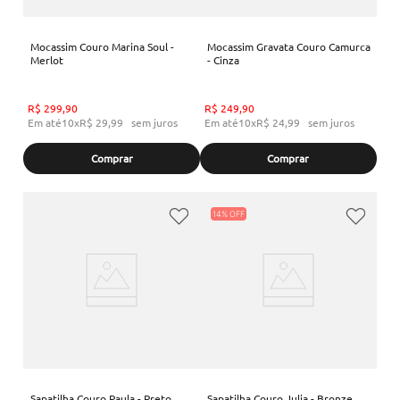
Mocassim Couro Marina Soul -
Mocassim Gravata Couro Camurca
Merlot
- Cinza
R$
299
,
90
R$
249
,
90
Em até
10
x
R$
29
,
99
sem juros
Em até
10
x
R$
24
,
99
sem juros
Comprar
Comprar
14%
Sapatilha Couro Paula - Preto
Sapatilha Couro Julia - Bronze