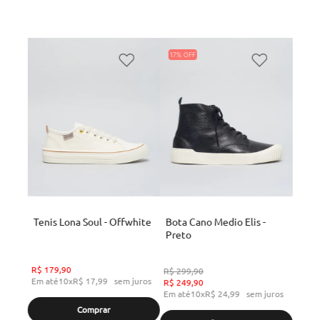
17%
Tenis Lona Soul - Offwhite
Bota Cano Medio Elis -
Preto
R$
179
,
90
R$
299
,
90
Em até
10
x
R$
17
,
99
sem juros
R$
249
,
90
Em até
10
x
R$
24
,
99
sem juros
Comprar