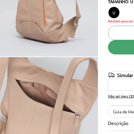
TAMANHO
:
U
10
º
cinto
U
Restam poucas 
Não sei meu CE
Guia de Me
Descrição