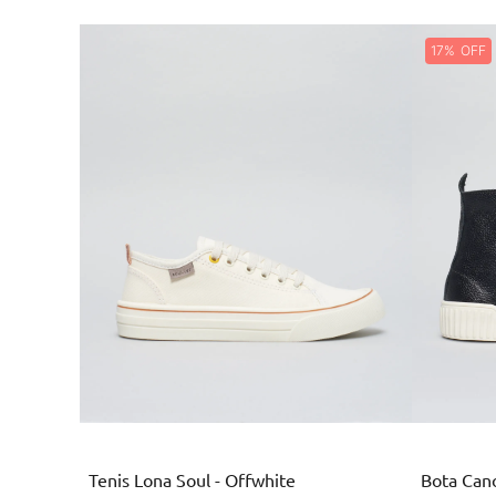
17%
Branco
Tenis Lona Soul - Offwhite
Bota Cano