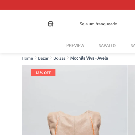
seja um franqueado
PREVIEW
SAPATOS
S
Bazar
Bolsas
Mochila Viva - Avela
13
% OFF