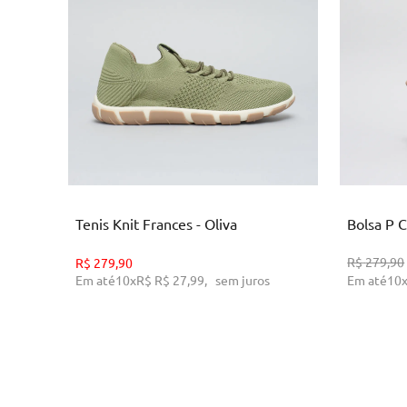
33
35
38
ADICIONAR AO CARRINHO
AD
Tenis Knit Frances - Oliva
Bolsa P C
R$
279,90
R$
279,90
Em até
10
x
R$
R$ 27,99
,
sem juros
Em até
10