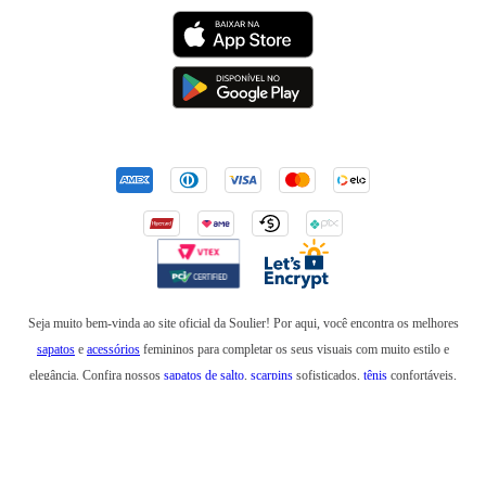
Seja muito bem-vinda ao site oficial da Soulier! Por aqui, você encontra os melhores
sapatos
e
acessórios
femininos para completar os seus visuais com muito estilo e
elegância. Confira nossos
sapatos de salto
,
scarpins
sofisticados,
tênis
confortáveis,
mocassins
,
sapatilhas
e
anabelas
. Em nossa loja online, você também encontra
botas
incríveis para usar no inverno e
rasteirinhas
para arrasar em um look de verão. Além de
bolsas
elegantes e
mochilas
estilosas, também temos
cintos
,
carteiras
,
necessaires
,
óculos
de sol
e produtos que são a última
tendência
na moda feminina. Esteja sempre elegante e