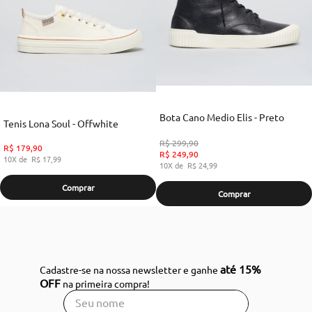
Bota Cano Medio Elis - Preto
Tenis Lona Soul - Offwhite
R$
299
,
90
R$
179
,
90
R$
249
,
90
10
R$
17
,
99
10
R$
24
,
99
Comprar
Comprar
até 15%
Cadastre-se na nossa newsletter e ganhe
OFF
na primeira compra!