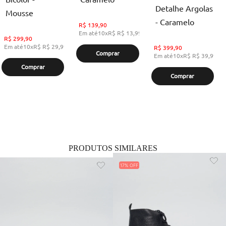
Detalhe Argolas
Mousse
- Caramelo
R$
139,90
Em até
10
x
R$
R$ 13,99
,
sem juros
R$
299,90
Em até
10
x
R$
R$ 29,99
,
sem juros
R$
399,90
Comprar
Em até
10
x
R$
R$ 39,99
,
s
Comprar
Comprar
PRODUTOS SIMILARES
17%