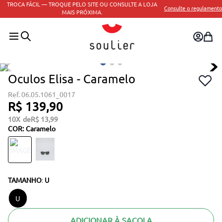
TROCA FÁCIL — TROQUE PELO SITE OU CONSULTE A LOJA
Consulte o regulamento
MAIS PRÓXIMA.
Oculos Elisa - Caramelo
06.05.1061_0017
R$
139
,
90
10
R$
13
,
99
COR
:
Caramelo
TAMANHO
:
U
U
ADICIONAR À SACOLA