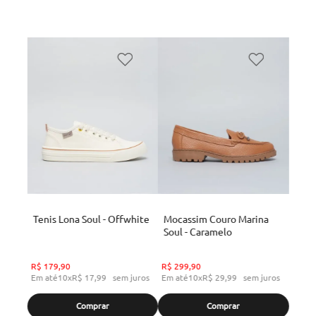
Tenis Lona Soul - Offwhite
Mocassim Couro Marina
Soul - Caramelo
R$
179
,
90
R$
299
,
90
Em até
10
x
R$
17
,
99
sem juros
Em até
10
x
R$
29
,
99
sem juros
Comprar
Comprar