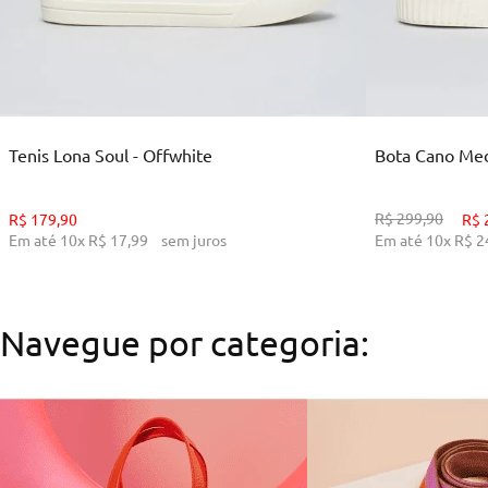
35
36
38
39
34
ADICIONAR AO CARRINHO
ADI
Tenis Lona Soul - Offwhite
Bota Cano Medi
R$
299
,
90
R$
179
,
90
R$
Em até
10
x
R$
17
,
99
sem juros
Em até
10
x
R$
2
Navegue por categoria: