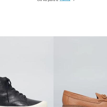
10
º
anabela