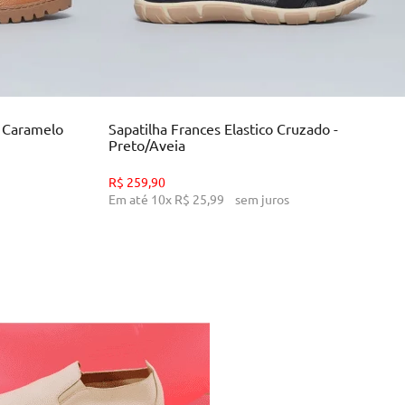
34
35
36
39
INHO
ADICIONAR AO CARRINHO
- Caramelo
Sapatilha Frances Elastico Cruzado -
Preto/Aveia
R$
259
,
90
Em até
10
x
R$
25
,
99
sem juros