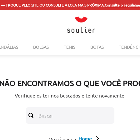
 — TROQUE PELO SITE OU CONSULTE A LOJA MAIS PRÓXIMA.
Consulte o regulame
TERMOS MAIS BUSCADOS
ANDÁLIAS
BOLSAS
TENIS
BOTAS
TENDÊNCI
1
º
tenis
2
º
bolsa
3
º
sapatilha
 NÃO ENCONTRAMOS O QUE VOCÊ PRO
4
º
rasteira
5
º
mocassim
Verifique os termos buscados e tente novamente.
6
º
sandalia
Buscar
7
º
tenis couro
8
º
mochila
Home
9
º
cinto
Ou vá para a