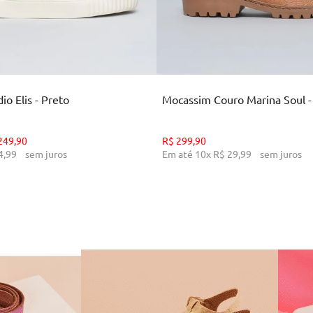
35
36
37
38
39
34
36
38
39
CIONAR AO CARRINHO
ADICIONAR AO CARR
o Elis - Preto
Mocassim Couro Marina Soul 
249
,
90
R$
299
,
90
4
,
99
sem juros
Em até
10
x
R$
29
,
99
sem juros