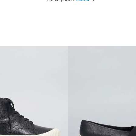
10
º
cinto