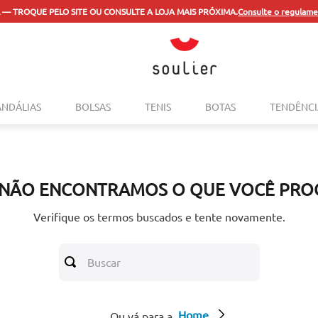
 — TROQUE PELO SITE OU CONSULTE A LOJA MAIS PRÓXIMA.
Consulte o regulame
TERMOS MAIS BUSCADOS
ANDÁLIAS
BOLSAS
TENIS
BOTAS
TENDÊNCI
1
º
tenis
2
º
bolsa
3
º
sapatilha
 NÃO ENCONTRAMOS O QUE VOCÊ PRO
4
º
rasteira
5
º
mocassim
Verifique os termos buscados e tente novamente.
6
º
sandalia
Buscar
7
º
tenis couro
8
º
mochila
Home
9
º
anabela
Ou vá para a