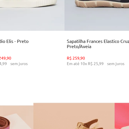
35
36
37
38
39
34
35
36
39
CIONAR AO CARRINHO
ADICIONAR AO CARR
o Elis - Preto
Sapatilha Frances Elastico Cru
Preto/Aveia
249
,
90
R$
259
,
90
4
,
99
sem juros
Em até
10
x
R$
25
,
99
sem juros