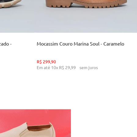
34
36
38
39
INHO
ADICIONAR AO CARRINHO
zado -
Mocassim Couro Marina Soul - Caramelo
R$
299
,
90
Em até
10
x
R$
29
,
99
sem juros