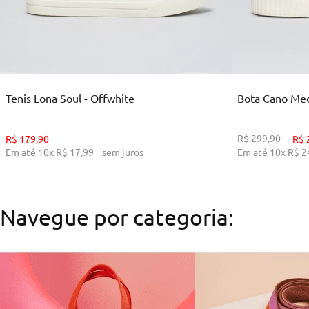
35
36
38
39
34
ADICIONAR AO CARRINHO
ADI
Tenis Lona Soul - Offwhite
Bota Cano Medi
R$
299
,
90
R$
179
,
90
R$
Em até
10
x
R$
17
,
99
sem juros
Em até
10
x
R$
2
Navegue por categoria: