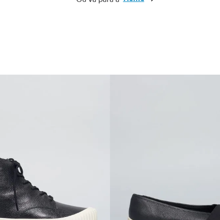
10
º
cinto