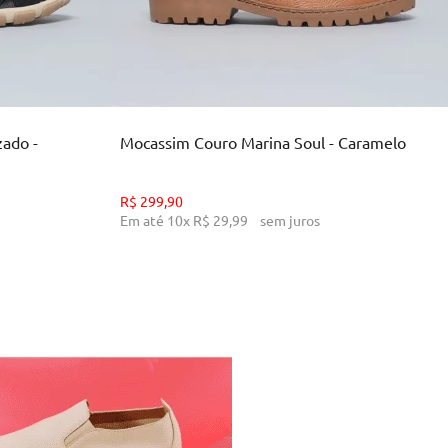
34
36
38
39
INHO
ADICIONAR AO CARRINHO
zado -
Mocassim Couro Marina Soul - Caramelo
R$
299
,
90
Em até
10
x
R$
29
,
99
sem juros