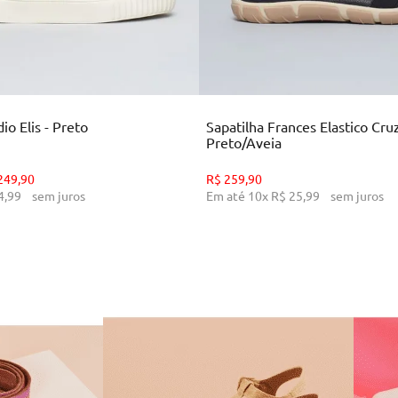
35
36
37
38
39
34
35
36
39
CIONAR AO CARRINHO
ADICIONAR AO CARR
o Elis - Preto
Sapatilha Frances Elastico Cru
Preto/Aveia
249
,
90
R$
259
,
90
4
,
99
sem juros
Em até
10
x
R$
25
,
99
sem juros