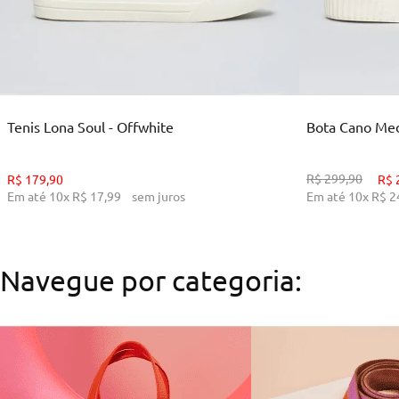
35
36
38
39
34
ADICIONAR AO CARRINHO
ADI
Tenis Lona Soul - Offwhite
Bota Cano Medi
R$
299
,
90
R$
179
,
90
R$
Em até
10
x
R$
17
,
99
sem juros
Em até
10
x
R$
2
Navegue por categoria: