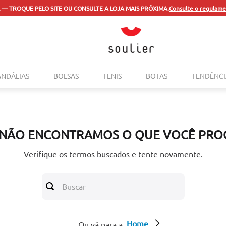
 — TROQUE PELO SITE OU CONSULTE A LOJA MAIS PRÓXIMA.
Consulte o regulame
TERMOS MAIS BUSCADOS
ANDÁLIAS
BOLSAS
TENIS
BOTAS
TENDÊNCI
1
º
tenis
2
º
bolsa
3
º
sapatilha
 NÃO ENCONTRAMOS O QUE VOCÊ PRO
4
º
rasteira
5
º
mocassim
Verifique os termos buscados e tente novamente.
6
º
sandalia
Buscar
7
º
tenis couro
8
º
mochila
Home
9
º
anabela
Ou vá para a