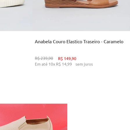
39
33
34
38
39
INHO
ADICIONAR AO CARRINHO
Anabela Couro Elastico Traseiro - Caramelo
R$
239
,
90
R$
149
,
90
Em até
10
x
R$
14
,
99
sem juros