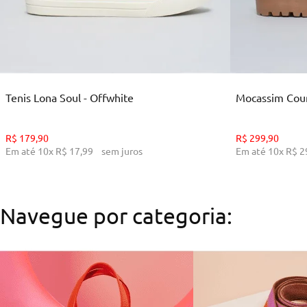
35
36
38
39
ADICIONAR AO CARRINHO
ADI
Tenis Lona Soul - Offwhite
Mocassim Cour
R$
179
,
90
R$
299
,
90
Em até
10
x
R$
17
,
99
sem juros
Em até
10
x
R$
2
Navegue por categoria: