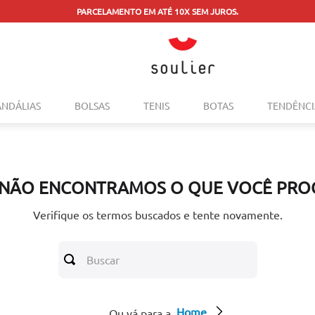
PARCELAMENTO EM ATÉ 10X SEM JUROS.
TERMOS MAIS BUSCADOS
ANDÁLIAS
BOLSAS
TENIS
BOTAS
TENDÊNCI
1
º
tenis
2
º
bolsa
3
º
sapatilha
 NÃO ENCONTRAMOS O QUE VOCÊ PRO
4
º
rasteira
5
º
mocassim
Verifique os termos buscados e tente novamente.
6
º
sandalia
Buscar
7
º
tenis couro
8
º
mochila
Home
9
º
anabela
Ou vá para a