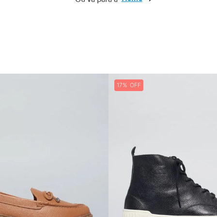
10
º
cinto
17%