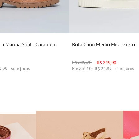
34
36
38
39
34
35
36
37
38
CIONAR AO CARRINHO
ADICIONAR AO CARR
o Marina Soul - Caramelo
Bota Cano Medio Elis - Preto
R$
299
,
90
R$
249
,
90
9
,
99
sem juros
Em até
10
x
R$
24
,
99
sem juros