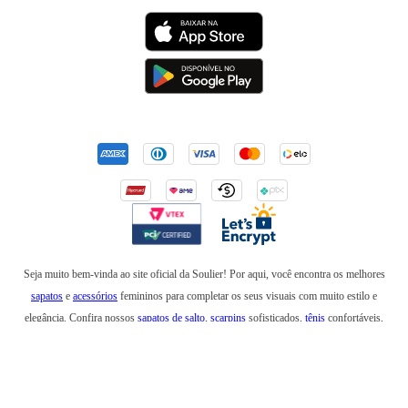
Seja muito bem-vinda ao site oficial da Soulier! Por aqui, você encontra os melhores
sapatos
e
acessórios
femininos para completar os seus visuais com muito estilo e
elegância. Confira nossos
sapatos de salto
,
scarpins
sofisticados,
tênis
confortáveis,
mocassins
,
sapatilhas
e
anabelas
. Em nossa loja online, você também encontra
botas
incríveis para usar no inverno e
rasteirinhas
para arrasar em um look de verão. Além de
bolsas
elegantes e
mochilas
estilosas, também temos
cintos
,
carteiras
,
necessaires
,
óculos
de sol
e produtos que são a última
tendência
na moda feminina. Esteja sempre elegante e