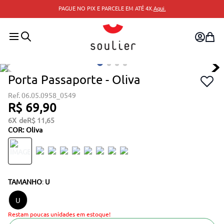
PAGUE NO PIX E PARCELE EM ATÉ 4X.
Aqui.
Porta Passaporte - Oliva
06.05.0958_0549
R$
69
,
90
6
R$
11
,
65
COR
:
Oliva
TAMANHO
:
U
U
Restam poucas unidades em estoque!