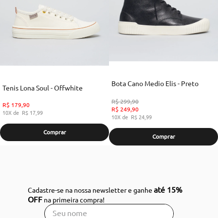
Bota Cano Medio Elis - Preto
Tenis Lona Soul - Offwhite
R$
299
,
90
R$
179
,
90
R$
249
,
90
10
R$
17
,
99
10
R$
24
,
99
Comprar
Comprar
até 15%
Cadastre-se na nossa newsletter e ganhe
OFF
na primeira compra!