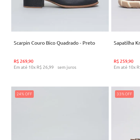
35
34
ADICIONAR AO CARRINHO
AD
Scarpin Couro Bico Quadrado - Preto
Sapatilha Kn
R$
269
,
90
R$
259
,
90
Em até
10
x
R$
26
,
99
sem juros
Em até
10
x
R
24%
33%