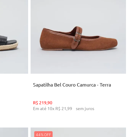
35
37
39
NHO
ADICIONAR AO CARRINHO
Sapatilha Bel Couro Camurca - Terra
R$
219
,
90
Em até
10
x
R$
21
,
99
sem juros
44%