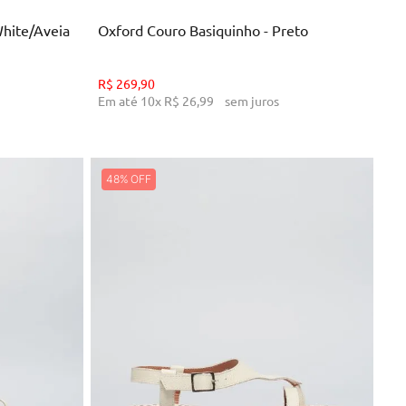
White/Aveia
Oxford Couro Basiquinho - Preto
R$
269
,
90
Em até
10
x
R$
26
,
99
sem juros
48%