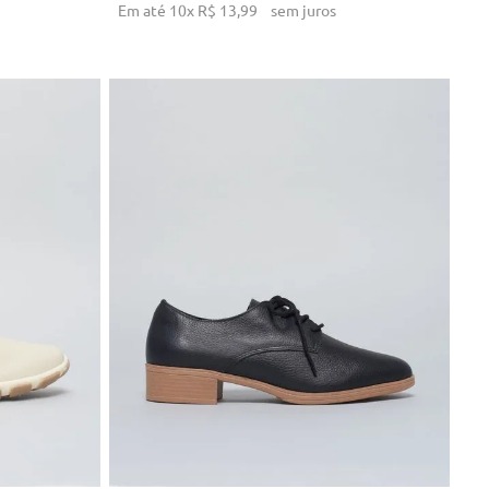
Em até
10
x
R$
13
,
99
sem juros
35
36
38
39
NHO
ADICIONAR AO CARRINHO