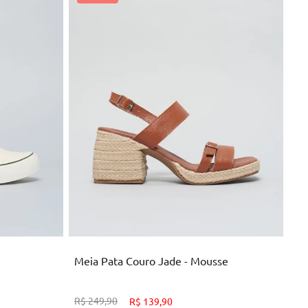
37
NHO
ADICIONAR AO CARRINHO
Meia Pata Couro Jade - Mousse
R$
249
,
90
R$
139
,
90