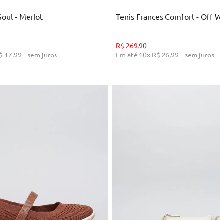
Soul - Merlot
Tenis Frances Comfort - Off 
R$
269
,
90
$
17
,
99
sem juros
Em até
10
x
R$
26
,
99
sem juros