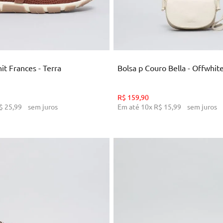
35
36
37
38
39
40
U
ICIONAR AO CARRINHO
ADICIONAR AO CARRI
it Frances - Terra
Bolsa p Couro Bella - Offwhit
R$
159
,
90
$
25
,
99
sem juros
Em até
10
x
R$
15
,
99
sem juros