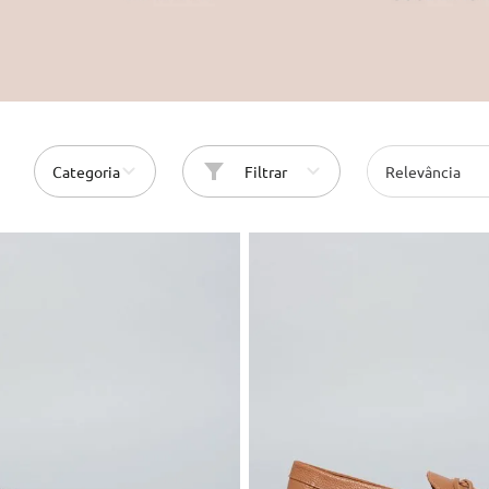
10
º
cinto
Categoria
Filtrar
Relevância