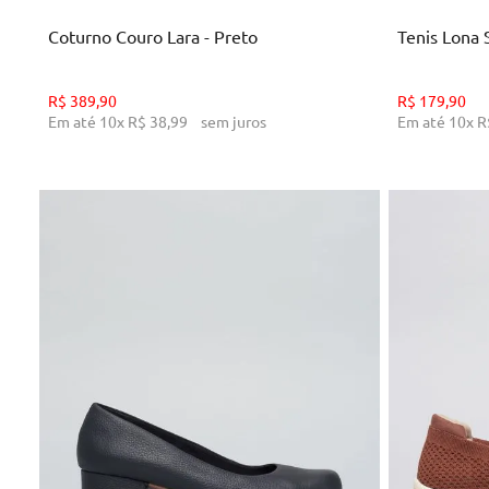
Coturno Couro Lara - Preto
Tenis Lona 
R$
389
,
90
R$
179
,
90
Em até
10
x
R$
38
,
99
sem juros
Em até
10
x
R