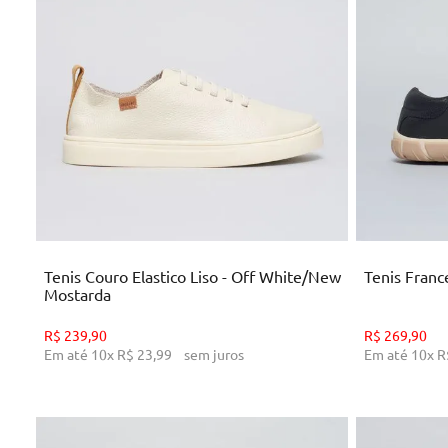
34
35
38
39
ADICIONAR AO CARRINHO
AD
Tenis Couro Elastico Liso - Off White/New
Tenis Franc
Mostarda
R$
239
,
90
R$
269
,
90
Em até
10
x
R$
23
,
99
sem juros
Em até
10
x
R