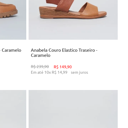
33
34
38
39
NHO
ADICIONAR AO CARRINHO
- Caramelo
Anabela Couro Elastico Traseiro -
Caramelo
R$
239
,
90
R$
149
,
90
Em até
10
x
R$
14
,
99
sem juros