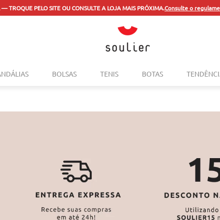
PAGUE NO PIX E PARCELE EM ATÉ 4X.
Aqui.
TERMOS MAIS BUSCADOS
ANDÁLIAS
BOLSAS
TENIS
BOTAS
TENDÊNCI
1
º
tenis
2
º
bolsa
3
º
sapatilha
4
º
rasteira
5
º
mocassim
6
º
sandalia
7
º
tenis couro
8
º
mochila
9
º
anabela