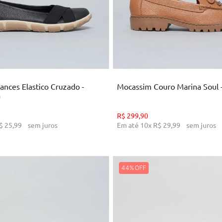
34
35
36
39
34
36
38
39
ICIONAR AO CARRINHO
ADICIONAR AO CARRI
rances Elastico Cruzado -
Mocassim Couro Marina Soul 
a
R$
299
,
90
$
25
,
99
sem juros
Em até
10
x
R$
29
,
99
sem juros
44%