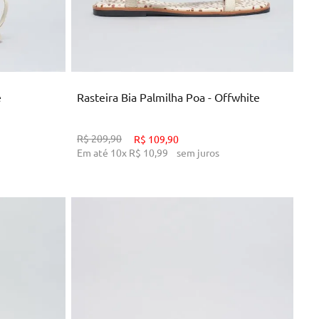
34
38
39
40
NHO
ADICIONAR AO CARRINHO
e
Rasteira Bia Palmilha Poa - Offwhite
R$
209
,
90
R$
109
,
90
Em até
10
x
R$
10
,
99
sem juros