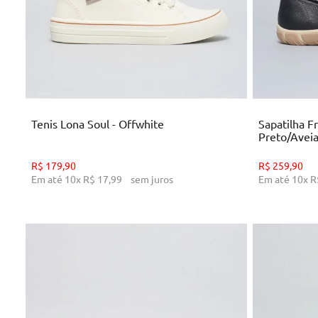
35
36
38
39
ADICIONAR AO CARRINHO
AD
Tenis Lona Soul - Offwhite
Sapatilha F
Preto/Avei
R$
179
,
90
R$
259
,
90
Em até
10
x
R$
17
,
99
sem juros
Em até
10
x
R