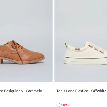
34
40
ICIONAR AO CARRINHO
ADICIONAR AO CARRI
ro Basiquinho - Caramelo
Tenis Lona Elastico - Offwhite
R$
189
,
90