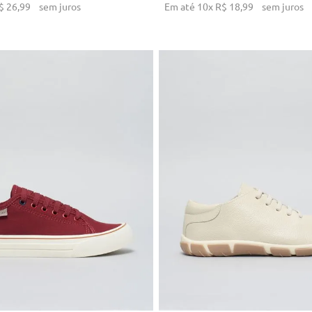
$
26
,
99
sem juros
Em até
10
x
R$
18
,
99
sem juros
4
36
37
38
39
40
33
34
35
38
40
ICIONAR AO CARRINHO
ADICIONAR AO CARRI