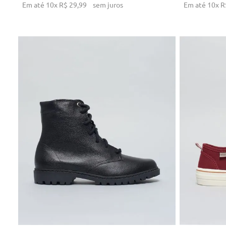
Em até
10
x
R$
29
,
99
sem juros
Em até
10
x
R
34
35
36
37
38
39
3
ADICIONAR AO CARRINHO
AD