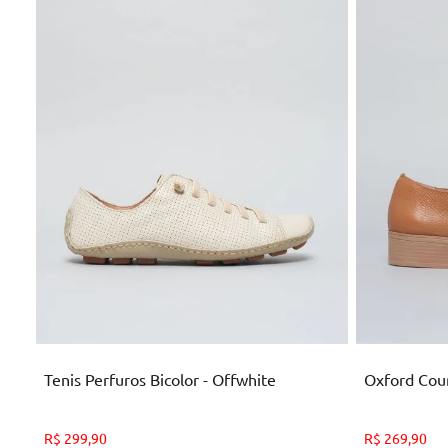
33
34
35
36
37
38
39
40
ADICIONAR AO CARRINHO
AD
Tenis Perfuros Bicolor - Offwhite
Oxford Cou
R$
299
,
90
R$
269
,
90