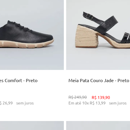
34
37
38
39
34
36
37
38
39
ICIONAR AO CARRINHO
ADICIONAR AO CARRI
es Comfort - Preto
Meia Pata Couro Jade - Preto
R$
249
,
90
R$
139
,
90
$
26
,
99
sem juros
Em até
10
x
R$
13
,
99
sem juros