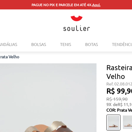
PAGUE NO PIX E PARCELE EM ATÉ 4X.
Aqui.
TERMOS MAIS BUSCADOS
ANDÁLIAS
BOLSAS
TENIS
BOTAS
TENDÊNCI
1
º
tenis
Prata Velho
2
º
bolsa
Rasteir
3
º
sapatilha
Velho
4
º
rasteira
02.08.01
5
º
mocassim
R$
99
,
9
R$
159
,
90
6
º
sandalia
9
R$
11
,
1
7
º
tenis couro
COR
:
Prata V
8
º
mochila
9
º
anabela