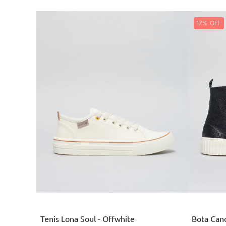
17%
Branco
Tenis Lona Soul - Offwhite
Bota Cano