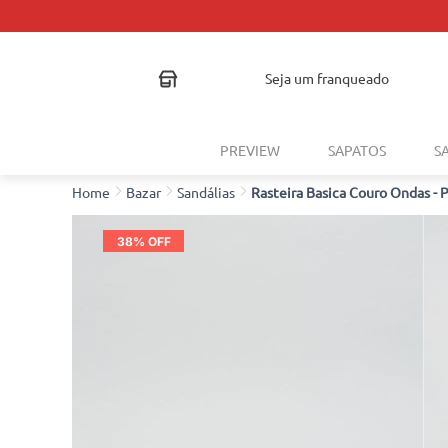
seja um franqueado
PREVIEW
SAPATOS
S
Bazar
Sandálias
Rasteira Basica Couro Ondas - 
38
% OFF