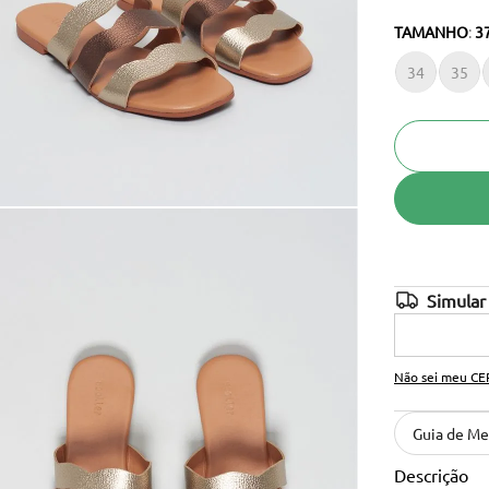
10
º
cinto
TAMANHO
:
3
34
35
Não sei meu CE
Guia de Me
Descrição