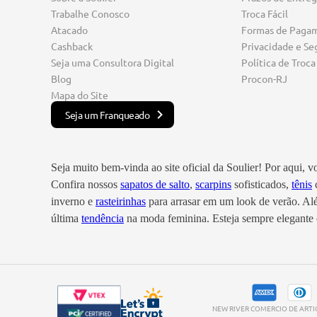
Trabalhe Conosco
Troca Fácil
Atacado
Formas de Paga
Cashback
Privacidade e Se
Seja uma Consultora Digital
Política de Troca
Blog
Procon-RJ
Mapa do Site
Seja um Franqueado
Seja muito bem-vinda ao site oficial da Soulier! Por aqui, 
Confira nossos
sapatos de salto
,
scarpins
sofisticados,
tênis
c
inverno e
rasteirinhas
para arrasar em um look de verão. A
última
tendência
na moda feminina. Esteja sempre elegante e
NEW RIVER COMERCIO DE ARTIGO