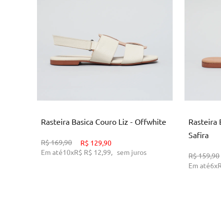
34
35
36
39
ADICIONAR AO CARRINHO
AD
Rasteira Basica Couro Liz - Offwhite
Rasteira 
Safira
R$
169,90
R$
129,90
Em até
10
x
R$
R$ 12,99
,
sem juros
R$
159,90
Em até
6
x