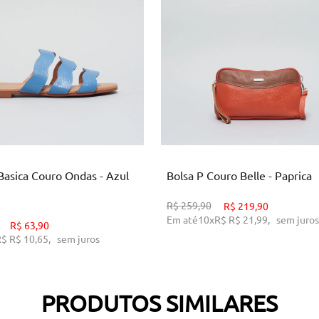
34
U
ICIONAR AO CARRINHO
ADICIONAR AO CARRINH
Basica Couro Ondas - Azul
Bolsa P Couro Belle - Paprica
R$
259,90
R$
219,90
Em até
10
x
R$
R$ 21,99
,
sem juros
R$
63,90
R$
R$ 10,65
,
sem juros
PRODUTOS SIMILARES