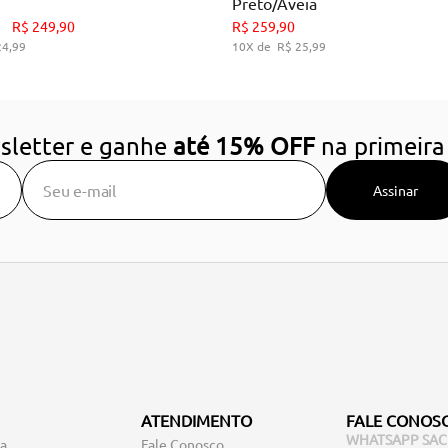
Preto/Aveia
34
35
36
37
38
39
34
35
36
39
R$
249
,
90
R$
259
,
90
24
,
99
10
R$
25
,
99
DICIONAR AO CARRINHO
ADICIONAR AO CARRIN
sletter e ganhe
até 15% OFF
na primeira
Assinar
ATENDIMENTO
FALE CONOS
WHATSAPP SAC
ga
Fale Conosco