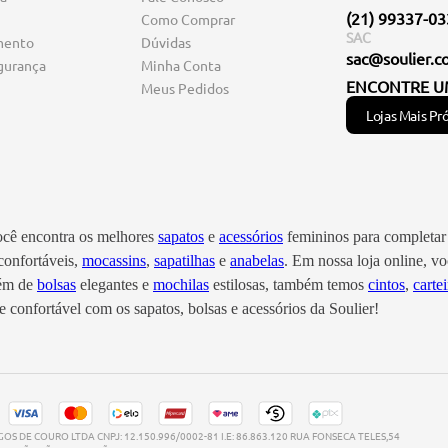
(21) 99337-0
Como Comprar
SAC
mento
Dúvidas
sac@soulier.c
gurança
Minha Conta
ENCONTRE U
Meus Pedidos
Lojas Mais Pr
você encontra os melhores
sapatos
e
acessórios
femininos para completar 
onfortáveis,
mocassins
,
sapatilhas
e
anabelas
. Em nossa loja online, 
lém de
bolsas
elegantes e
mochilas
estilosas, também temos
cintos
,
cartei
 confortável com os sapatos, bolsas e acessórios da Soulier!
S DE COURO LTDA CNPJ: 12.150.996/0002-81 I.E: 86.863.120 RUA FONSECA TELES,54