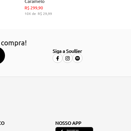
Caramelo
34
36
38
39
R$
299
,
90
10
R$
29
,
99
HO
ADICIONAR AO CARRINHO
 compra!
Siga a Soullier
CO
NOSSO APP