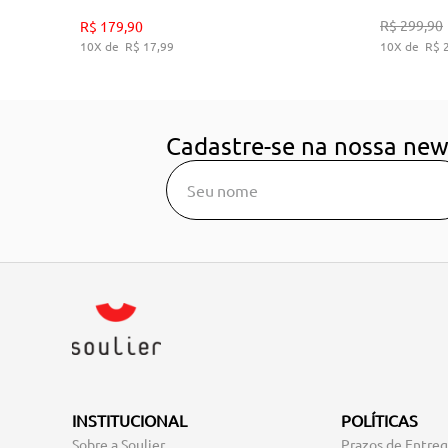
35
36
38
39
R$
299
,
90
R$
179
,
90
10
R$
17
,
99
10
R$
ADICIONAR AO CARRINHO
A
Cadastre-se na nossa new
INSTITUCIONAL
POLÍTICAS
Sobre a Soulier
Prazos de Entre