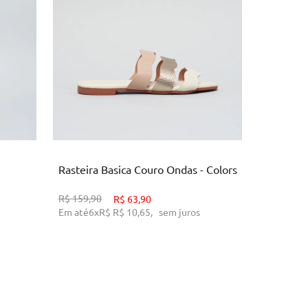
37
O
ADICIONAR AO CARRINHO
AD
Rasteira Basica Couro Ondas - Colors
Rasteira 
Vermelh
R$
159,90
R$
63,90
Em até
6
x
R$
R$ 10,65
,
sem juros
R$
169,90
Em até
10