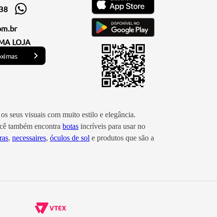
338
om.br
MA LOJA
óximas
os seus visuais com muito estilo e elegância.
você também encontra
botas
incríveis para usar no
ras
,
necessaires
,
óculos de sol
e produtos que são a