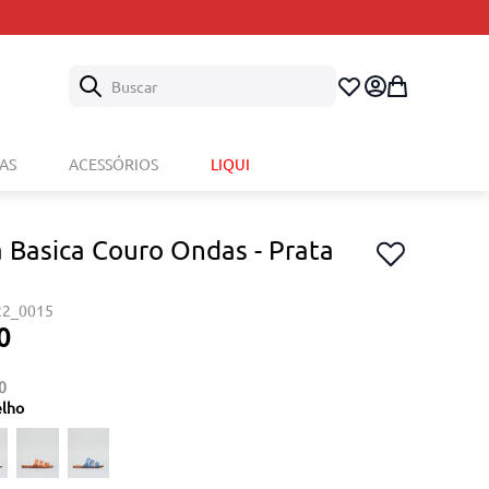
Buscar
AS
ACESSÓRIOS
LIQUI
a Basica Couro Ondas - Prata
22_0015
0
0
elho