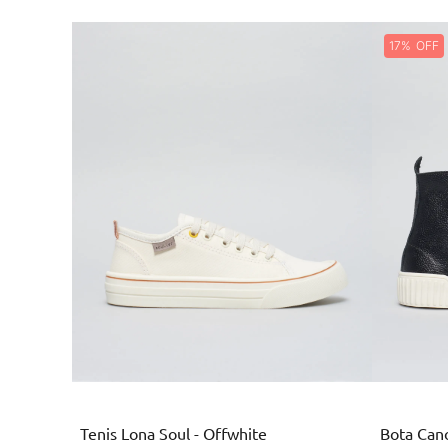
17%
Branco
Tenis Lona Soul - Offwhite
Bota Cano