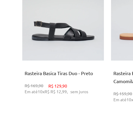
35
36
37
ADICIONAR AO CARRINHO
AD
Rasteira Basica Tiras Duo - Preto
Rasteira 
Camomil
R$
169,90
R$
129,90
Em até
10
x
R$
R$ 12,99
,
sem juros
R$
159,90
Em até
10