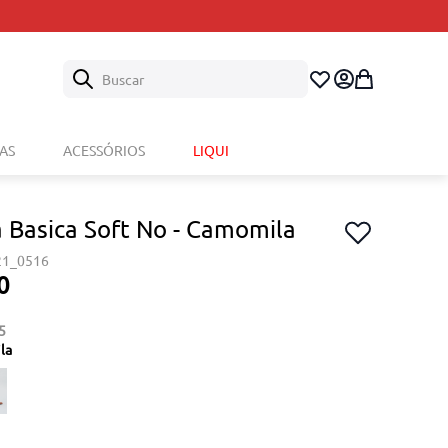
Buscar
AS
ACESSÓRIOS
LIQUI
a Basica Soft No - Camomila
21_0516
0
5
la