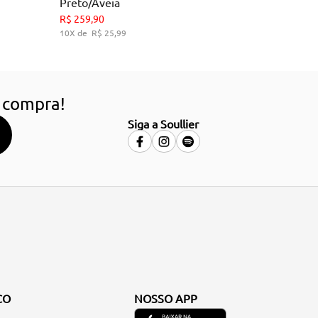
Preto/Aveia
34
35
36
39
R$
259
,
90
10
R$
25
,
99
HO
ADICIONAR AO CARRINHO
 compra!
Siga a Soullier
CO
NOSSO APP