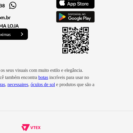
338
om.br
MA LOJA
óximas
os seus visuais com muito estilo e elegância.
você também encontra
botas
incríveis para usar no
ras
,
necessaires
,
óculos de sol
e produtos que são a