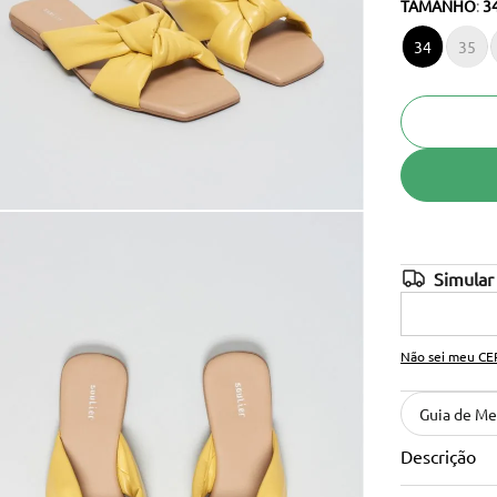
TAMANHO
:
3
10
º
anabela
34
35
Não sei meu CE
Guia de Me
Descrição