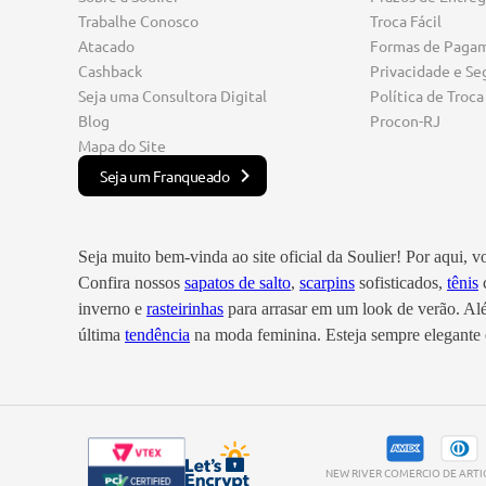
Trabalhe Conosco
Troca Fácil
Atacado
Formas de Paga
Cashback
Privacidade e Se
Seja uma Consultora Digital
Política de Troca
Blog
Procon-RJ
Mapa do Site
Seja um Franqueado
Seja muito bem-vinda ao site oficial da Soulier! Por aqui, 
Confira nossos
sapatos de salto
,
scarpins
sofisticados,
tênis
c
inverno e
rasteirinhas
para arrasar em um look de verão. A
última
tendência
na moda feminina. Esteja sempre elegante e
NEW RIVER COMERCIO DE ARTIGO