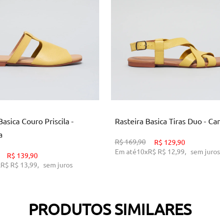
34
35
36
37
38
34
35
ICIONAR AO CARRINHO
ADICIONAR AO CARRINH
Basica Couro Priscila -
Rasteira Basica Tiras Duo - C
a
R$
169,90
R$
129,90
Em até
10
x
R$
R$ 12,99
,
sem juros
R$
139,90
x
R$
R$ 13,99
,
sem juros
PRODUTOS SIMILARES