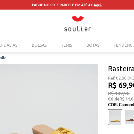
PAGUE NO PIX E PARCELE EM ATÉ 4X.
Aqui.
TERMOS MAIS BUSCADOS
ANDÁLIAS
BOLSAS
TENIS
BOTAS
TENDÊNCI
1
º
tenis
mila
2
º
bolsa
Rasteir
3
º
sapatilha
02.08.01
4
º
rasteira
R$
69
,
9
5
º
mocassim
R$
109
,
90
6
R$
11
,
6
6
º
sandalia
COR
:
Camomi
7
º
tenis couro
8
º
mochila
9
º
cinto