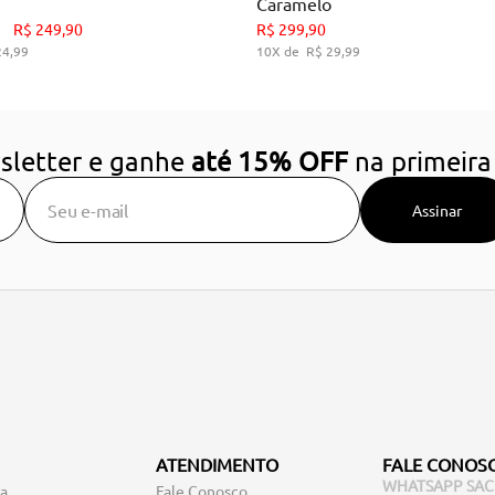
Caramelo
34
35
36
37
38
39
34
36
38
39
R$
249
,
90
R$
299
,
90
24
,
99
10
R$
29
,
99
DICIONAR AO CARRINHO
ADICIONAR AO CARRIN
sletter e ganhe
até 15% OFF
na primeira
Assinar
ATENDIMENTO
FALE CONOS
WHATSAPP SAC
ga
Fale Conosco