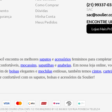
(21) 99337-0
Como Comprar
SAC
mento
Dúvidas
sac@soulier.c
gurança
Minha Conta
ENCONTRE U
Meus Pedidos
Lojas Mais Pr
você encontra os melhores
sapatos
e
acessórios
femininos para completar 
onfortáveis,
mocassins
,
sapatilhas
e
anabelas
. Em nossa loja online, 
lém de
bolsas
elegantes e
mochilas
estilosas, também temos
cintos
,
cartei
 confortável com os sapatos, bolsas e acessórios da Soulier!
S DE COURO LTDA CNPJ: 12.150.996/0002-81 I.E: 86.863.120 RUA FONSECA TELES,54