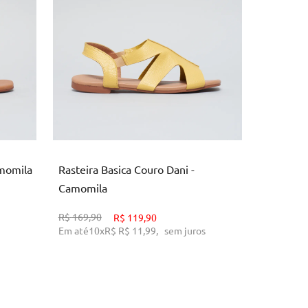
35
3
O
ADICIONAR AO CARRINHO
AD
amomila
Rasteira Basica Couro Dani -
Rasteira 
Camomila
Caramel
R$
169,90
R$
209,90
R$
119,90
Em até
10
x
R$
R$ 11,99
,
sem juros
Em até
10