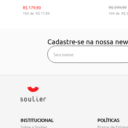
35
36
38
39
R$
299
,
90
R$
179
,
90
10
R$
17
,
99
10
R$
ADICIONAR AO CARRINHO
A
Cadastre-se na nossa new
INSTITUCIONAL
POLÍTICAS
Sobre a Soulier
Prazos de Entre