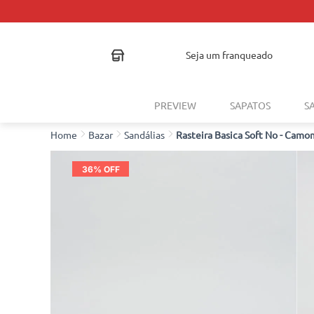
seja um franqueado
PREVIEW
SAPATOS
S
Bazar
Sandálias
Rasteira Basica Soft No - Camo
36
% OFF