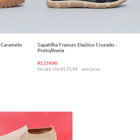
34
35
36
39
INHO
ADICIONAR AO CARRINHO
- Caramelo
Sapatilha Frances Elastico Cruzado -
Preto/Aveia
R$
259
,
90
Em até
10
x
R$
25
,
99
sem juros