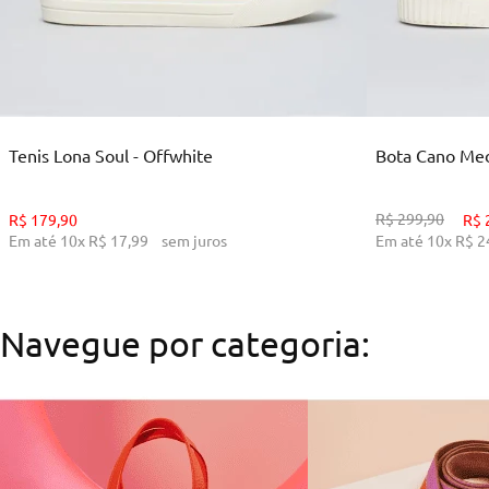
35
36
38
39
34
ADICIONAR AO CARRINHO
ADI
Tenis Lona Soul - Offwhite
Bota Cano Medi
R$
299
,
90
R$
179
,
90
R$
Em até
10
x
R$
17
,
99
sem juros
Em até
10
x
R$
2
Navegue por categoria: