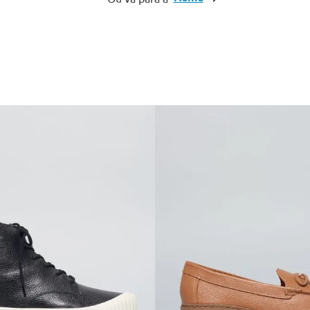
10
º
anabela