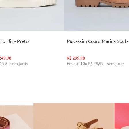
35
36
37
38
39
34
36
38
39
CIONAR AO CARRINHO
ADICIONAR AO CARR
o Elis - Preto
Mocassim Couro Marina Soul 
249
,
90
R$
299
,
90
4
,
99
sem juros
Em até
10
x
R$
29
,
99
sem juros