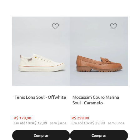
Tenis Lona Soul - Offwhite
Mocassim Couro Marina
Soul - Caramelo
R$
179
,
90
R$
299
,
90
Em até
10
x
R$
17
,
99
sem juros
Em até
10
x
R$
29
,
99
sem juros
Comprar
Comprar