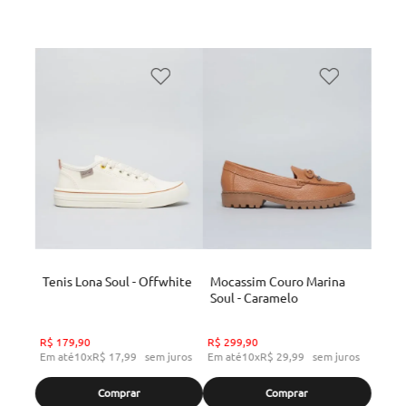
Tenis Lona Soul - Offwhite
Mocassim Couro Marina
Soul - Caramelo
R$
179
,
90
R$
299
,
90
Em até
10
x
R$
17
,
99
sem juros
Em até
10
x
R$
29
,
99
sem juros
Comprar
Comprar