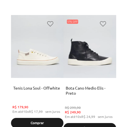
17%
Tenis Lona Soul - Offwhite
Bota Cano Medio Elis -
Preto
R$
179
,
90
R$
299
,
90
Em até
10
x
R$
17
,
99
sem juros
R$
249
,
90
Em até
10
x
R$
24
,
99
sem juros
Comprar