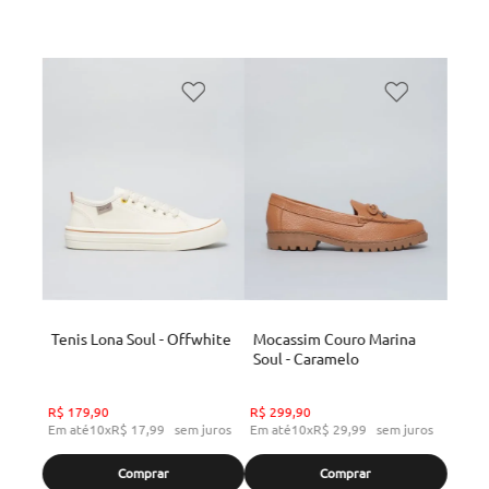
Tenis Lona Soul - Offwhite
Mocassim Couro Marina
Soul - Caramelo
R$
179
,
90
R$
299
,
90
Em até
10
x
R$
17
,
99
sem juros
Em até
10
x
R$
29
,
99
sem juros
Comprar
Comprar