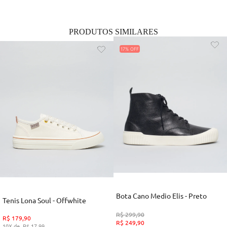
PRODUTOS SIMILARES
17%
Bota Cano Medio Elis - Preto
Tenis Lona Soul - Offwhite
R$
299
,
90
R$
179
,
90
R$
249
,
90
10
R$
17
,
99