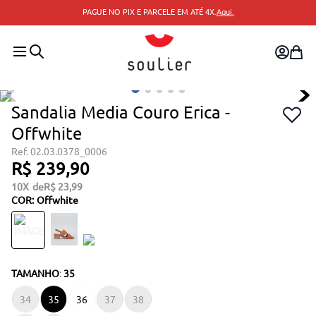
PAGUE NO PIX E PARCELE EM ATÉ 4X.
Aqui.
Sandalia Media Couro Erica -
Offwhite
02.03.0378_0006
R$
239
,
90
10
R$
23
,
99
COR
:
Offwhite
TAMANHO
:
35
34
35
36
37
38