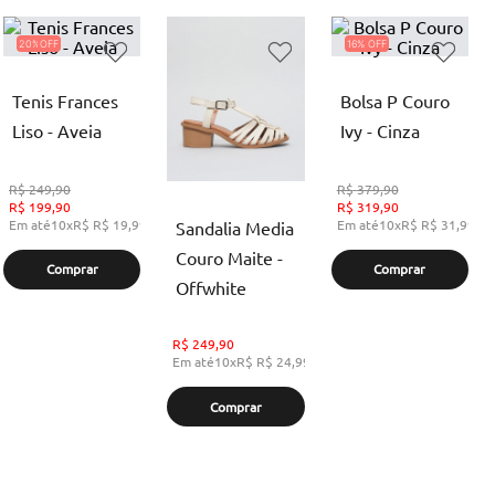
20%
16%
Tenis Frances
Bolsa P Couro
Liso - Aveia
Ivy - Cinza
R$
249,90
R$
379,90
R$
199,90
R$
319,90
Em até
10
x
R$
R$ 19,99
,
sem juros
Em até
10
x
R$
R$ 31,99
,
s
Sandalia Media
Couro Maite -
Comprar
Comprar
Offwhite
R$
249,90
Em até
10
x
R$
R$ 24,99
,
sem juros
Comprar