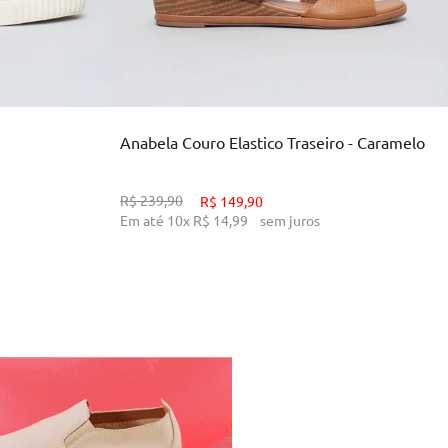
39
33
34
38
39
INHO
ADICIONAR AO CARRINHO
Anabela Couro Elastico Traseiro - Caramelo
R$
239
,
90
R$
149
,
90
Em até
10
x
R$
14
,
99
sem juros