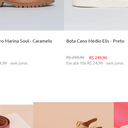
34
36
38
39
34
35
36
37
38
CIONAR AO CARRINHO
ADICIONAR AO CARR
o Marina Soul - Caramelo
Bota Cano Medio Elis - Preto
R$
299
,
90
R$
249
,
90
9
,
99
sem juros
Em até
10
x
R$
24
,
99
sem juros