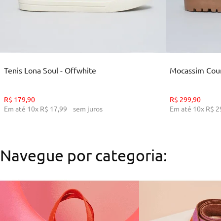
35
36
38
39
ADICIONAR AO CARRINHO
ADI
Tenis Lona Soul - Offwhite
Mocassim Cour
R$
179
,
90
R$
299
,
90
Em até
10
x
R$
17
,
99
sem juros
Em até
10
x
R$
2
Navegue por categoria: