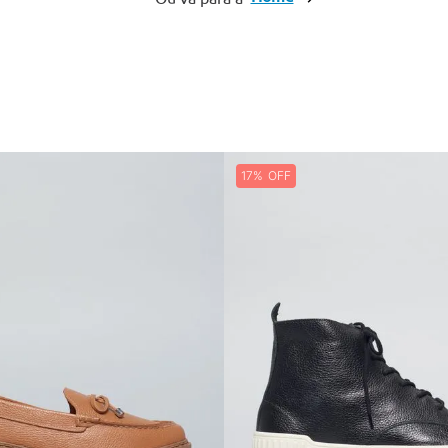
10
º
cinto
17%