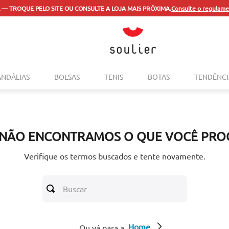
 — TROQUE PELO SITE OU CONSULTE A LOJA MAIS PRÓXIMA.
Consulte o regulame
TERMOS MAIS BUSCADOS
ANDÁLIAS
BOLSAS
TENIS
BOTAS
TENDÊNCI
1
º
tenis
2
º
bolsa
3
º
sapatilha
 NÃO ENCONTRAMOS O QUE VOCÊ PRO
4
º
rasteira
5
º
mocassim
Verifique os termos buscados e tente novamente.
6
º
sandalia
Buscar
7
º
tenis couro
8
º
mochila
Home
9
º
anabela
Ou vá para a