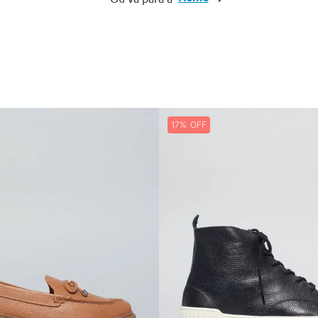
10
º
bolsas couro
17%