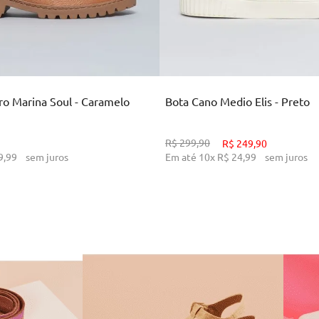
34
36
38
39
34
35
36
37
38
CIONAR AO CARRINHO
ADICIONAR AO CARR
o Marina Soul - Caramelo
Bota Cano Medio Elis - Preto
R$
299
,
90
R$
249
,
90
9
,
99
sem juros
Em até
10
x
R$
24
,
99
sem juros