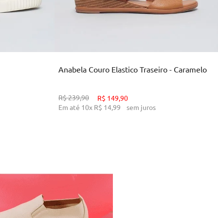
39
33
34
38
39
INHO
ADICIONAR AO CARRINHO
Anabela Couro Elastico Traseiro - Caramelo
R$
239
,
90
R$
149
,
90
Em até
10
x
R$
14
,
99
sem juros