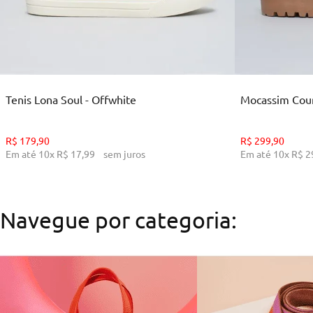
35
36
39
ADICIONAR AO CARRINHO
ADI
Tenis Lona Soul - Offwhite
Mocassim Cour
R$
179
,
90
R$
299
,
90
Em até
10
x
R$
17
,
99
sem juros
Em até
10
x
R$
2
Navegue por categoria: