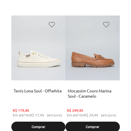
Tenis Lona Soul - Offwhite
Mocassim Couro Marina
Soul - Caramelo
R$
179
,
90
R$
299
,
90
Em até
10
x
R$
17
,
99
sem juros
Em até
10
x
R$
29
,
99
sem juros
Comprar
Comprar