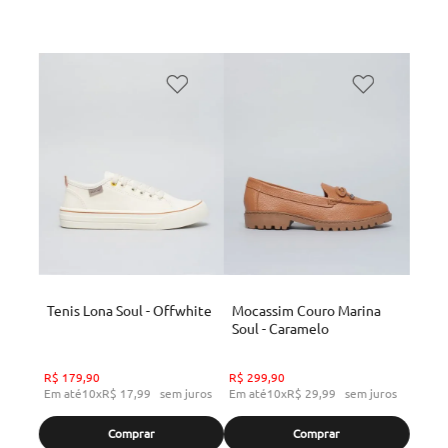
Tenis Lona Soul - Offwhite
Mocassim Couro Marina
Soul - Caramelo
R$
179
,
90
R$
299
,
90
Em até
10
x
R$
17
,
99
sem juros
Em até
10
x
R$
29
,
99
sem juros
Comprar
Comprar