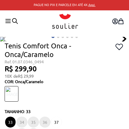
PAGUE NO PIX E PARCELE EM ATÉ 4X.
Aqui.
Tenis Comfort Onca -
Onca/Caramelo
01.07.0346_0494
R$
299
,
90
10
R$
29
,
99
COR
:
Onca/caramelo
TAMANHO
:
33
33
34
35
36
37