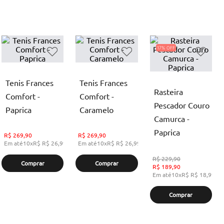
17%
Tenis Frances
Tenis Frances
Rasteira
Comfort -
Comfort -
Pescador Couro
Paprica
Caramelo
Camurca -
Paprica
R$
269,90
R$
269,90
Em até
10
x
R$
R$ 26,99
,
sem juros
Em até
10
x
R$
R$ 26,99
,
sem juros
R$
229,90
Comprar
Comprar
R$
189,90
Em até
10
x
R$
R$ 18,99
,
s
Comprar