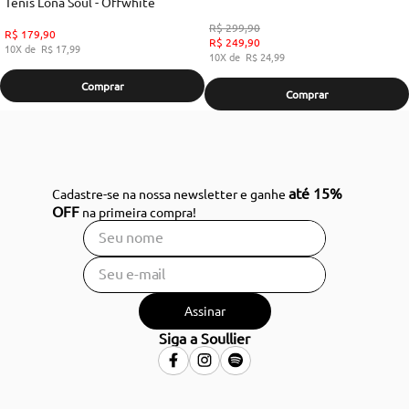
Tenis Lona Soul - Offwhite
R$
299
,
90
R$
179
,
90
R$
249
,
90
10
R$
17
,
99
10
R$
24
,
99
Comprar
Comprar
até 15%
Cadastre-se na nossa newsletter e ganhe
OFF
na primeira compra!
Assinar
Siga a Soullier