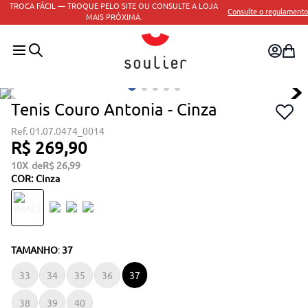
TROCA FÁCIL — TROQUE PELO SITE OU CONSULTE A LOJA
Consulte o regulamento
MAIS PRÓXIMA.
Tenis Couro Antonia - Cinza
01.07.0474_0014
R$
269
,
90
10
R$
26
,
99
COR
:
Cinza
TAMANHO
:
37
33
34
35
36
37
38
39
40