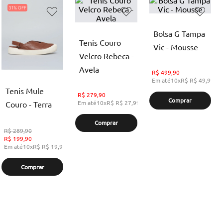
31%
Bolsa G Tampa
Tenis Couro
Vic - Mousse
Velcro Rebeca -
Avela
R$
499,90
Em até
10
x
R$
R$ 49,99
,
s
Tenis Mule
R$
279,90
Comprar
Em até
10
x
R$
R$ 27,99
,
sem juros
Couro - Terra
Comprar
R$
289,90
R$
199,90
Em até
10
x
R$
R$ 19,99
,
sem juros
Comprar