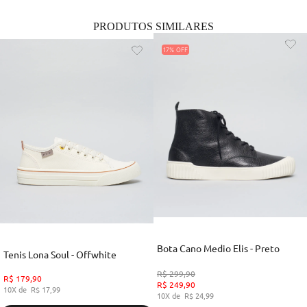
PRODUTOS SIMILARES
17%
Bota Cano Medio Elis - Preto
Tenis Lona Soul - Offwhite
R$
299
,
90
R$
179
,
90
R$
249
,
90
10
R$
17
,
99
10
R$
24
,
99