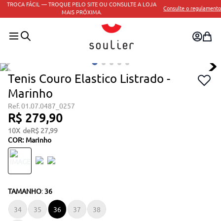
TROCA FÁCIL — TROQUE PELO SITE OU CONSULTE A LOJA
Consulte o regulamento
MAIS PRÓXIMA.
Tenis Couro Elastico Listrado -
Marinho
01.07.0487_0257
R$
279
,
90
10
R$
27
,
99
COR
:
Marinho
TAMANHO
:
36
34
35
36
37
38