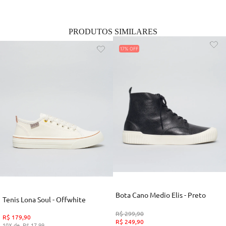
PRODUTOS SIMILARES
17%
Bota Cano Medio Elis - Preto
Tenis Lona Soul - Offwhite
R$
299
,
90
R$
179
,
90
R$
249
,
90
10
R$
17
,
99