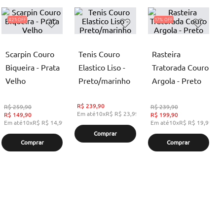
42%
17%
Scarpin Couro
Tenis Couro
Rasteira
Biqueira - Prata
Elastico Liso -
Tratorada Couro
Velho
Preto/marinho
Argola - Preto
R$
239,90
R$
259,90
R$
239,90
Em até
10
x
R$
R$ 23,99
,
sem juros
R$
149,90
R$
199,90
Em até
10
x
R$
R$ 14,99
,
sem juros
Em até
10
x
R$
R$ 19,99
,
s
Comprar
Comprar
Comprar