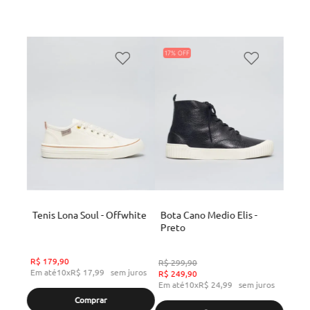
17%
Tenis Lona Soul - Offwhite
Bota Cano Medio Elis -
Preto
R$
179
,
90
R$
299
,
90
Em até
10
x
R$
17
,
99
sem juros
R$
249
,
90
Em até
10
x
R$
24
,
99
sem juros
Comprar