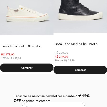
Bota Cano Medio Elis - Preto
Tenis Lona Soul - Offwhite
R$
299
,
90
R$
179
,
90
R$
249
,
90
10
R$
17
,
99
10
R$
24
,
99
Comprar
Comprar
até 15%
Cadastre-se na nossa newsletter e ganhe
OFF
na primeira compra!