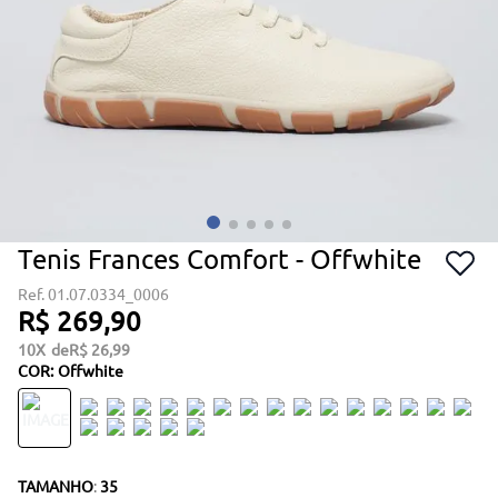
Tenis Frances Comfort - Offwhite
01.07.0334_0006
R$
269
,
90
10
R$
26
,
99
COR
:
Offwhite
TAMANHO
:
35