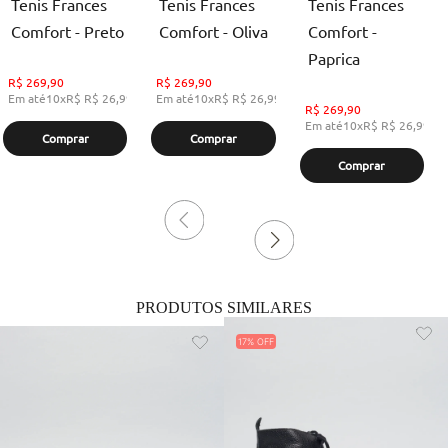
Tenis Frances
Tenis Frances
Tenis Frances
Comfort - Preto
Comfort - Oliva
Comfort -
Paprica
R$
269,90
R$
269,90
Em até
10
x
R$
R$ 26,99
,
sem juros
Em até
10
x
R$
R$ 26,99
,
sem juros
R$
269,90
Em até
10
x
R$
R$ 26,99
,
s
Comprar
Comprar
Comprar
PRODUTOS SIMILARES
17%