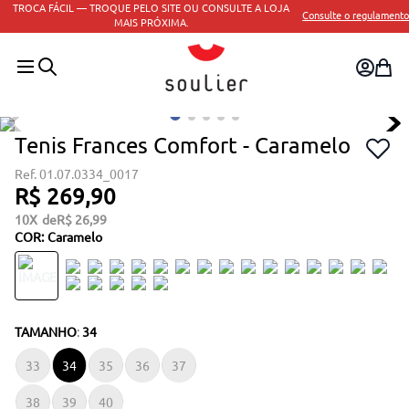
TROCA FÁCIL — TROQUE PELO SITE OU CONSULTE A LOJA
Consulte o regulamento
MAIS PRÓXIMA.
Tenis Frances Comfort - Caramelo
01.07.0334_0017
R$
269
,
90
10
R$
26
,
99
COR
:
Caramelo
TAMANHO
:
34
33
34
35
36
37
38
39
40