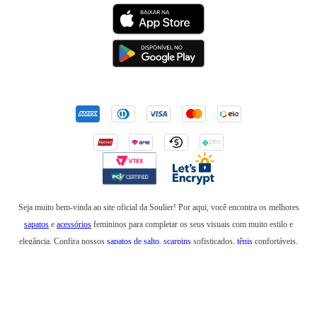
Seja muito bem-vinda ao site oficial da Soulier! Por aqui, você encontra os melhores
sapatos
e
acessórios
femininos para completar os seus visuais com muito estilo e
elegância. Confira nossos
sapatos de salto
,
scarpins
sofisticados,
tênis
confortáveis,
mocassins
,
sapatilhas
e
anabelas
. Em nossa loja online, você também encontra
botas
incríveis para usar no inverno e
rasteirinhas
para arrasar em um look de verão. Além de
bolsas
elegantes e
mochilas
estilosas, também temos
cintos
,
carteiras
,
necessaires
,
óculos
de sol
e produtos que são a última
tendência
na moda feminina. Esteja sempre elegante e