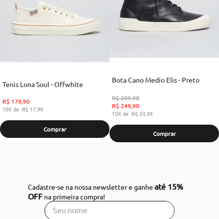
Bota Cano Medio Elis - Preto
Tenis Lona Soul - Offwhite
R$
299
,
90
R$
179
,
90
R$
249
,
90
10
R$
17
,
99
10
R$
24
,
99
Comprar
Comprar
até 15%
Cadastre-se na nossa newsletter e ganhe
OFF
na primeira compra!