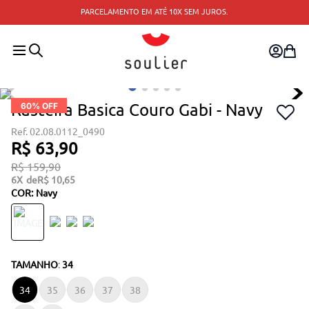
PARCELAMENTO EM ATÉ 10X SEM JUROS.
Rasteira Basica Couro Gabi - Navy
60
% OFF
02.08.0112_0490
R$
63
,
90
R$
159
,
90
6
R$
10
,
65
COR
:
Navy
TAMANHO
:
34
34
35
36
37
38