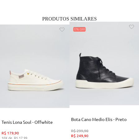
PRODUTOS SIMILARES
17%
Bota Cano Medio Elis - Preto
Tenis Lona Soul - Offwhite
R$
299
,
90
R$
179
,
90
R$
249
,
90
10
R$
17
,
99