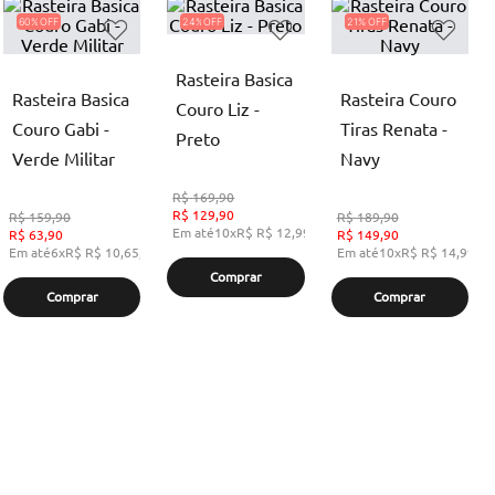
60%
24%
21%
Rasteira Basica
Rasteira Basica
Rasteira Couro
Couro Liz -
Couro Gabi -
Tiras Renata -
Preto
Verde Militar
Navy
R$
169,90
R$
129,90
R$
159,90
R$
189,90
Em até
10
x
R$
R$ 12,99
,
sem juros
R$
63,90
R$
149,90
Em até
6
x
R$
R$ 10,65
,
sem juros
Em até
10
x
R$
R$ 14,99
,
s
Comprar
Comprar
Comprar