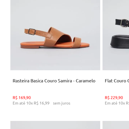
34
35
36
37
38
39
40
34
ADICIONAR AO CARRINHO
AD
Rasteira Basica Couro Samira - Caramelo
Flat Couro C
R$
169
,
90
R$
229
,
90
Em até
10
x
R$
16
,
99
sem juros
Em até
10
x
R