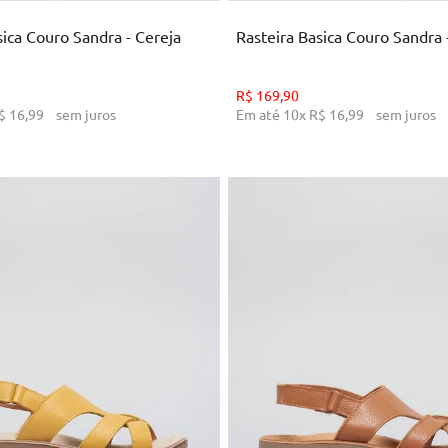
sica Couro Sandra - Cereja
Rasteira Basica Couro Sandra 
R$
169
,
90
$
16
,
99
sem juros
Em até
10
x
R$
16
,
99
sem juros