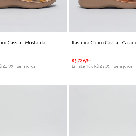
35
36
37
38
39
40
34
35
36
37
38
39
ICIONAR AO CARRINHO
ADICIONAR AO CARRI
uro Cassia - Mostarda
Rasteira Couro Cassia - Cara
R$
229
,
90
$
22
,
99
sem juros
Em até
10
x
R$
22
,
99
sem juros