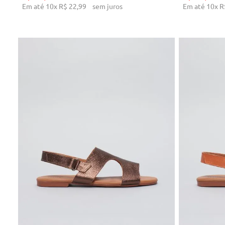
Em até
10
x
R$
22
,
99
sem juros
Em até
10
x
R
34
35
36
37
38
39
40
34
ADICIONAR AO CARRINHO
AD