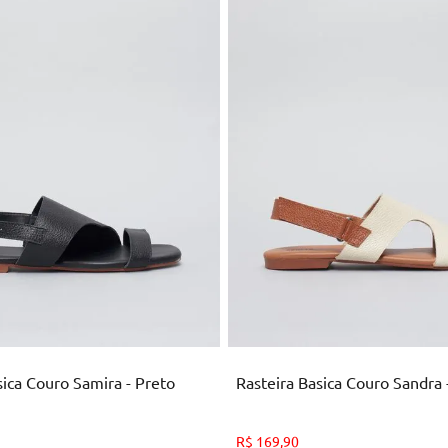
35
36
37
38
39
40
34
35
36
37
38
39
ICIONAR AO CARRINHO
ADICIONAR AO CARRI
sica Couro Samira - Preto
Rasteira Basica Couro Sandra 
R$
169
,
90