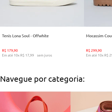
35
36
39
ADICIONAR AO CARRINHO
ADI
Tenis Lona Soul - Offwhite
Mocassim Cour
R$
179
,
90
R$
299
,
90
Em até
10
x
R$
17
,
99
sem juros
Em até
10
x
R$
2
Navegue por categoria: