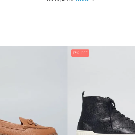
10
º
bolsas couro
17%