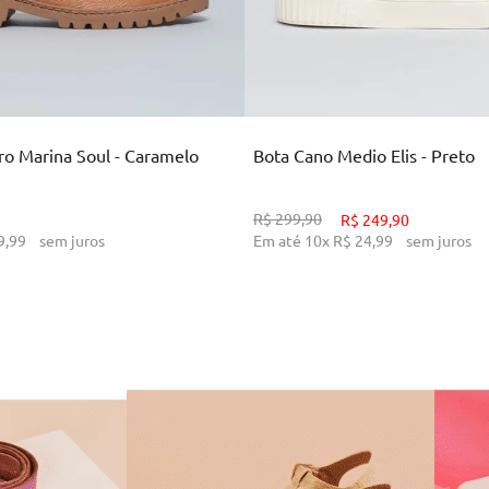
34
36
38
39
34
35
36
37
38
CIONAR AO CARRINHO
ADICIONAR AO CARR
o Marina Soul - Caramelo
Bota Cano Medio Elis - Preto
R$
299
,
90
R$
249
,
90
9
,
99
sem juros
Em até
10
x
R$
24
,
99
sem juros