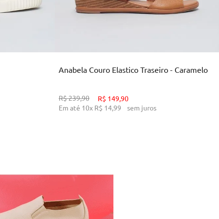
39
33
34
38
39
INHO
ADICIONAR AO CARRINHO
Anabela Couro Elastico Traseiro - Caramelo
R$
239
,
90
R$
149
,
90
Em até
10
x
R$
14
,
99
sem juros