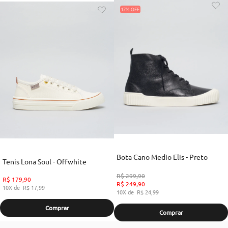
17%
Bota Cano Medio Elis - Preto
Tenis Lona Soul - Offwhite
R$
299
,
90
R$
179
,
90
R$
249
,
90
10
R$
17
,
99
10
R$
24
,
99
Comprar
Comprar