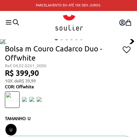
PARCELAMENTO EM ATÉ 10X SEM JUROS.
Bolsa m Couro Cadarco Duo -
Offwhite
04.02.0261_0006
R$
399
,
90
10
R$
39
,
99
COR
:
Offwhite
TAMANHO
:
U
U