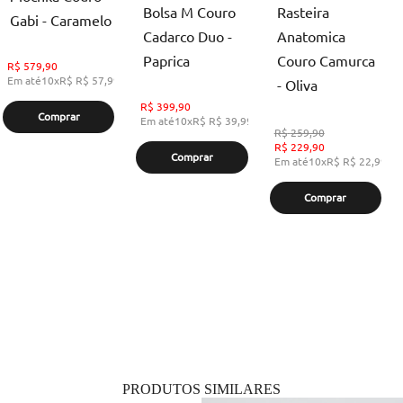
Bolsa M Couro
Rasteira
Gabi - Caramelo
Cadarco Duo -
Anatomica
Paprica
Couro Camurca
R$
579,90
Em até
10
x
R$
R$ 57,99
,
sem juros
- Oliva
R$
399,90
Comprar
Em até
10
x
R$
R$ 39,99
,
sem juros
R$
259,90
R$
229,90
Comprar
Em até
10
x
R$
R$ 22,99
,
s
Comprar
PRODUTOS SIMILARES