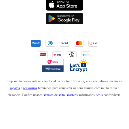
Seja muito bem-vinda ao site oficial da Soulier! Por aqui, você encontra os melhores
sapatos
e
acessórios
femininos para completar os seus visuais com muito estilo e
elegância. Confira nossos
sapatos de salto
,
scarpins
sofisticados,
tênis
confortáveis,
mocassins
,
sapatilhas
e
anabelas
. Em nossa loja online, você também encontra
botas
incríveis para usar no inverno e
rasteirinhas
para arrasar em um look de verão. Além de
bolsas
elegantes e
mochilas
estilosas, também temos
cintos
,
carteiras
,
necessaires
,
óculos
de sol
e produtos que são a última
tendência
na moda feminina. Esteja sempre elegante e