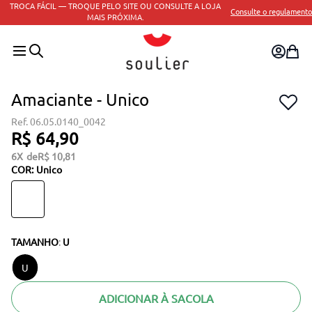
TROCA FÁCIL — TROQUE PELO SITE OU CONSULTE A LOJA
Consulte o regulamento
MAIS PRÓXIMA.
Amaciante - Unico
06.05.0140_0042
R$
64
,
90
6
R$
10
,
81
COR
:
Unico
TAMANHO
:
U
U
ADICIONAR À SACOLA