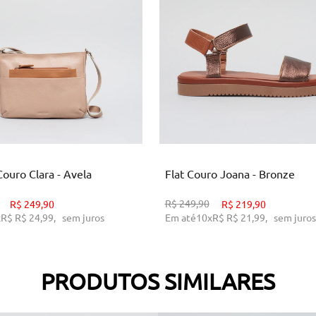
U
34
35
39
ICIONAR AO CARRINHO
ADICIONAR AO CARRINH
ouro Clara - Avela
Flat Couro Joana - Bronze
R$
249,90
R$
249,90
R$
219,90
x
R$
R$ 24,99
,
sem juros
Em até
10
x
R$
R$ 21,99
,
sem juros
PRODUTOS SIMILARES