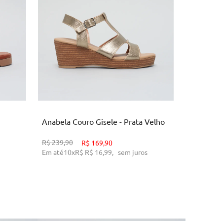
34
35
37
38
39
3
O
ADICIONAR AO CARRINHO
AD
Anabela Couro Gisele - Prata Velho
Anabela 
R$
239,90
R$
169,90
R$
259,90
Em até
10
x
R$
R$ 16,99
,
sem juros
Em até
10