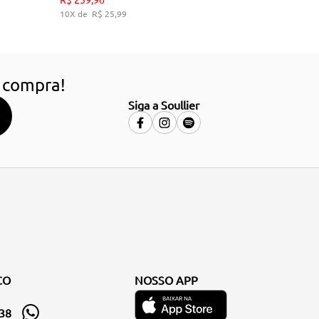
10
R$
25
,
99
HO
ADICIONAR AO CARRINHO
 compra!
Siga a Soullier
CO
NOSSO APP
338