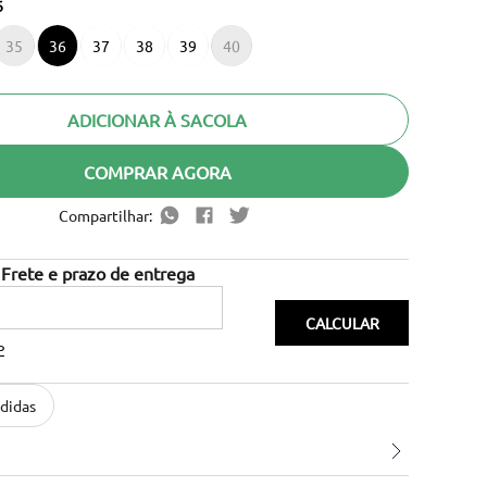
6
35
36
37
38
39
40
ADICIONAR À SACOLA
COMPRAR AGORA
Compartilhar:
P
didas