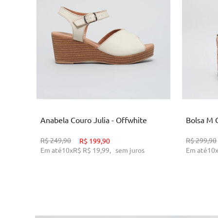
36
37
38
ADICIONAR AO CARRINHO
AD
Anabela Couro Julia - Offwhite
Bolsa M C
R$
249,90
R$
299,90
R$
199,90
Em até
10
x
R$
R$ 19,99
,
sem juros
Em até
10