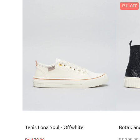
17%
Branco
Tenis Lona Soul - Offwhite
Bota Cano
35
36
38
39
R$
299
,
90
R$
179
,
90