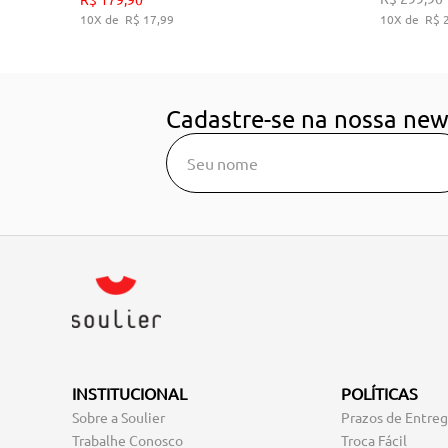
10
R$
17
,
99
10
R$
ADICIONAR AO CARRINHO
A
Cadastre-se na nossa new
INSTITUCIONAL
POLÍTICAS
Sobre a Soulier
Prazos de Entre
Trabalhe Conosco
Troca Fácil