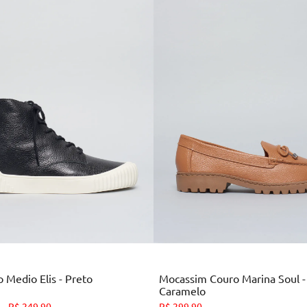
Preto
Marrom
 Medio Elis - Preto
Mocassim Couro Marina Soul -
Caramelo
34
35
36
37
38
39
34
36
38
39
R$
249
,
90
R$
299
,
90