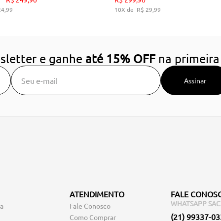
24
,
99
10
R$
29
,
99
DICIONAR AO CARRINHO
ADICIONAR AO CARRIN
sletter e ganhe
até 15% OFF
na primeira
Assinar
ATENDIMENTO
FALE CONOS
WHATSAPP SAC
ga
Fale Conosco
(21) 99337-0
Como Comprar