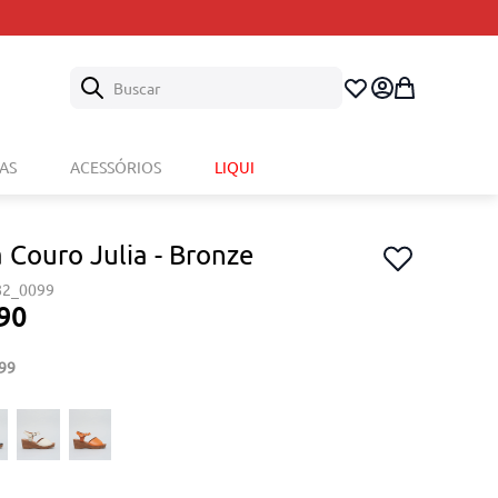
Buscar
AS
ACESSÓRIOS
LIQUI
 Couro Julia - Bronze
82_0099
90
99