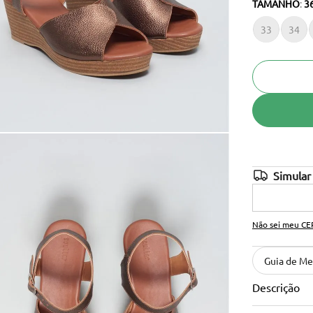
TAMANHO
:
3
10
º
anabela
33
34
Não sei meu CE
Guia de Me
Descrição