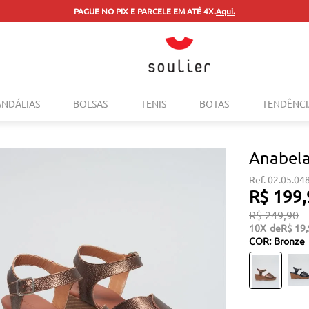
PAGUE NO PIX E PARCELE EM ATÉ 4X.
Aqui.
TERMOS MAIS BUSCADOS
ANDÁLIAS
BOLSAS
TENIS
BOTAS
TENDÊNCI
1
º
tenis
2
º
bolsa
Anabela
3
º
sapatilha
02.05.04
4
º
rasteira
R$
199
,
5
º
mocassim
R$
249
,
90
10
R$
19
,
6
º
sandalia
COR
:
Bronze
7
º
tenis couro
8
º
mochila
9
º
cinto