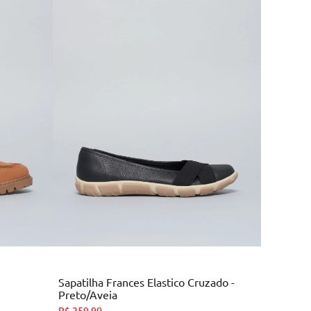
Multi
Colors
Sapatilha Frances Elastico Cruzado -
Preto/Aveia
34
35
36
39
R$
259
,
90