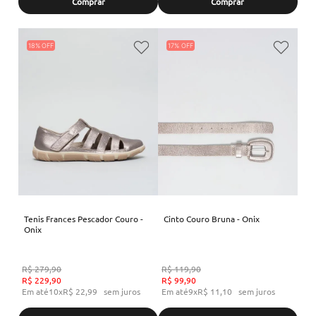
Comprar
Comprar
18%
17%
Tenis Frances Pescador Couro -
Cinto Couro Bruna - Onix
Onix
R$
279
,
90
R$
119
,
90
R$
229
,
90
R$
99
,
90
Em até
10
x
R$
22
,
99
sem juros
Em até
9
x
R$
11
,
10
sem juros