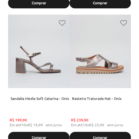
Comprar
Comprar
Sandalia Media Soft Catarina - Onix
Rasteira Tratorada Nat - Onix
R$
199
,
90
R$
239
,
90
Em até
10
x
R$
19
,
99
sem juros
Em até
10
x
R$
23
,
99
sem juros
Comprar
Comprar