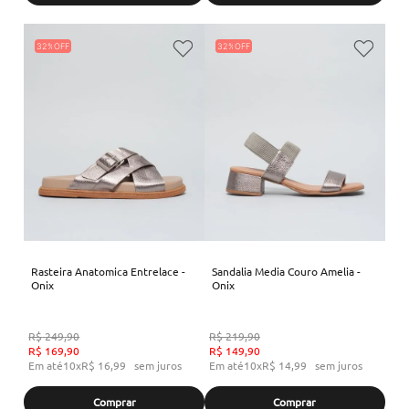
32%
32%
Rasteira Anatomica Entrelace -
Sandalia Media Couro Amelia -
Onix
Onix
R$
249
,
90
R$
219
,
90
R$
169
,
90
R$
149
,
90
Em até
10
x
R$
16
,
99
sem juros
Em até
10
x
R$
14
,
99
sem juros
Comprar
Comprar