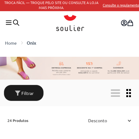
LTE A LOJA
Consulte o regulamento
PAGUE NO PIX E PARCELE E
Onix
Filtrar
Desconto
24
Produtos