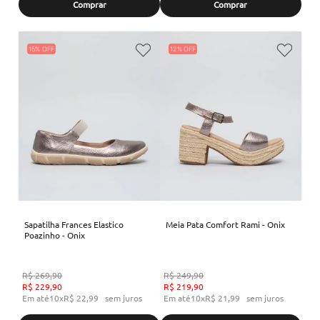
Comprar
Comprar
15%
12%
Sapatilha Frances Elastico
Meia Pata Comfort Rami - Onix
Poazinho - Onix
R$
269
,
90
R$
249
,
90
R$
229
,
90
R$
219
,
90
Em até
10
x
R$
22
,
99
sem juros
Em até
10
x
R$
21
,
99
sem juros