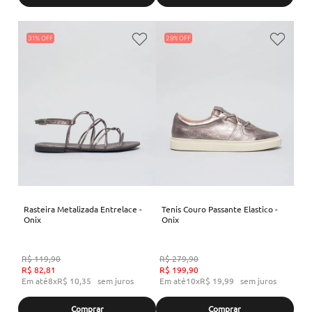
31%
29%
Rasteira Metalizada Entrelace -
Tenis Couro Passante Elastico -
Onix
Onix
R$
119
,
90
R$
279
,
90
R$
82
,
81
R$
199
,
90
Em até
8
x
R$
10
,
35
sem juros
Em até
10
x
R$
19
,
99
sem juros
Comprar
Comprar