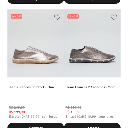
26%
23%
Tenis Frances Comfort - Onix
Tenis Frances 2 Cadarcos - Onix
R$
269
,
90
R$
259
,
90
R$
199
,
90
R$
199
,
90
Em até
10
x
R$
19
,
99
sem juros
Em até
10
x
R$
19
,
99
sem juros
Comprar
Comprar