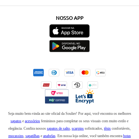
NOSSO APP
Seja muito bem-vinda ao site oficial da Soulier! Por aqui, você encontra os melhores
sapatos
e
acessórios
femininos para completar os seus visuais com muito estilo e
elegância. Confira nossos
sapatos de salto
,
scarpins
sofisticados,
tênis
confortáveis,
mocassins
,
sapatilhas
e
anabelas
. Em nossa loja online, você também encontra
botas