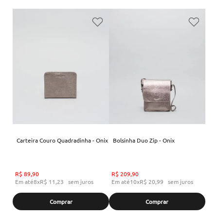
Carteira Couro Quadradinha - Onix
Bolsinha Duo Zip - Onix
R$
89
,
90
R$
209
,
90
Em até
8
x
R$
11
,
23
sem juros
Em até
10
x
R$
20
,
99
sem juros
Comprar
Comprar