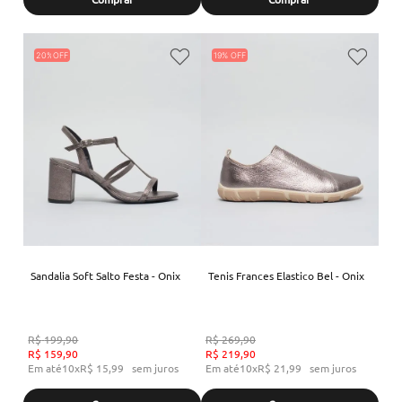
20%
19%
Sandalia Soft Salto Festa - Onix
Tenis Frances Elastico Bel - Onix
R$
199
,
90
R$
269
,
90
R$
159
,
90
R$
219
,
90
Em até
10
x
R$
15
,
99
sem juros
Em até
10
x
R$
21
,
99
sem juros