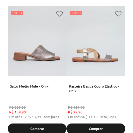
39%
38%
Salto Medio Mule - Onix
Rasteira Basica Couro Elastico -
Onix
R$
229
,
90
R$
159
,
90
R$
139
,
90
R$
99
,
90
Em até
10
x
R$
13
,
99
sem juros
Em até
9
x
R$
11
,
10
sem juros
Comprar
Comprar