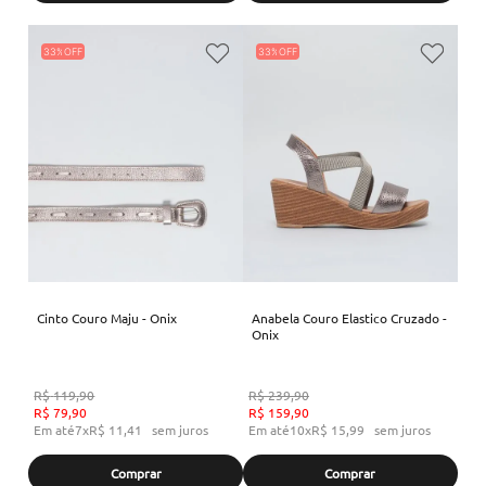
33%
33%
Cinto Couro Maju - Onix
Anabela Couro Elastico Cruzado -
Onix
R$
119
,
90
R$
239
,
90
R$
79
,
90
R$
159
,
90
Em até
7
x
R$
11
,
41
sem juros
Em até
10
x
R$
15
,
99
sem juros
Comprar
Comprar