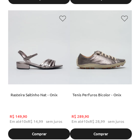
Rasteira Saltinho Nat - Onix
Tenis Perfuros Bicolor - Onix
R$
149
,
90
R$
289
,
90
Em até
10
x
R$
14
,
99
sem juros
Em até
10
x
R$
28
,
99
sem juros
Comprar
Comprar