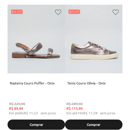
61%
60%
Rasteira Couro Puffer - Onix
Tenis Couro Olivia - Onix
R$
229
,
90
R$
289
,
90
R$
89
,
90
R$
115
,
90
Em até
8
x
R$
11
,
23
sem juros
Em até
10
x
R$
11
,
59
sem juros
Comprar
Comprar