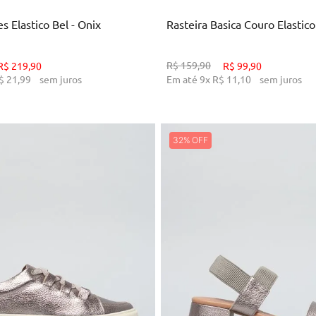
s Elastico Bel - Onix
Rasteira Basica Couro Elastico
R$
159
,
90
R$
219
,
90
R$
99
,
90
$
21
,
99
sem juros
Em até
9
x
R$
11
,
10
sem juros
32%