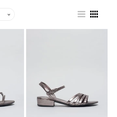
34
38