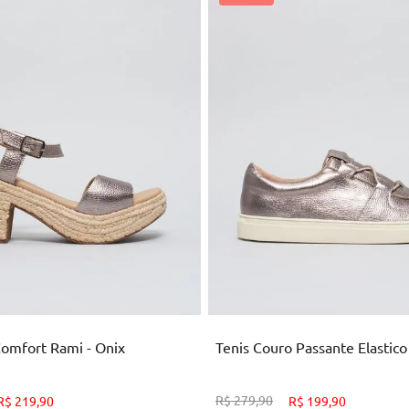
38
39
33
34
ICIONAR AO CARRINHO
ADICIONAR AO CARRI
omfort Rami - Onix
Tenis Couro Passante Elastico
R$
279
,
90
R$
219
,
90
R$
199
,
90