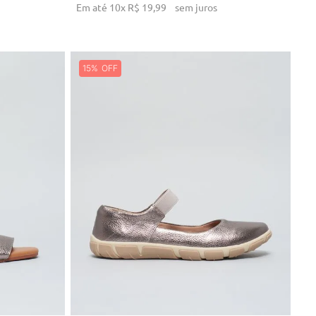
Em até
10
x
R$
19
,
99
sem juros
15%
34
NHO
ADICIONAR AO CARRINHO