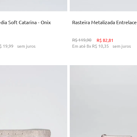
ICIONAR AO CARRINHO
ADICIONAR AO CARRI
dia Soft Catarina - Onix
Rasteira Metalizada Entrelace
R$
119
,
90
R$
82
,
81
$
19
,
99
sem juros
Em até
8
x
R$
10
,
35
sem juros