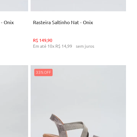
NHO
ADICIONAR AO CARRINHO
 - Onix
Rasteira Saltinho Nat - Onix
R$
149
,
90
Em até
10
x
R$
14
,
99
sem juros
33%