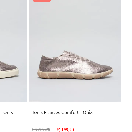
33
34
NHO
ADICIONAR AO CARRINHO
 - Onix
Tenis Frances Comfort - Onix
R$
269
,
90
R$
199
,
90