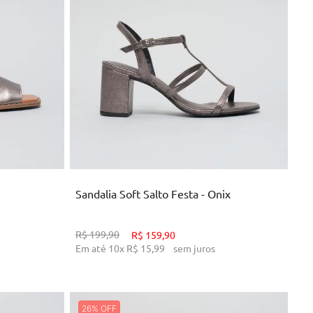
34
39
NHO
ADICIONAR AO CARRINHO
Sandalia Soft Salto Festa - Onix
R$
199
,
90
R$
159
,
90
Em até
10
x
R$
15
,
99
sem juros
26%