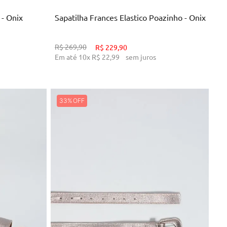
 - Onix
Sapatilha Frances Elastico Poazinho - Onix
R$
269
,
90
R$
229
,
90
Em até
10
x
R$
22
,
99
sem juros
33%