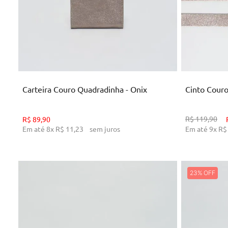
U
ADICIONAR AO CARRINHO
AD
Carteira Couro Quadradinha - Onix
Cinto Couro
R$
119
,
90
R$
89
,
90
Em até
8
x
R$
11
,
23
sem juros
Em até
9
x
R$
23%