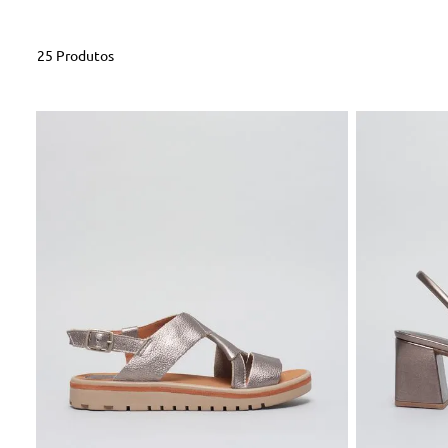
25
Produtos
33
34
35
37
38
39
40
36