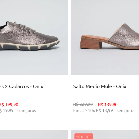
34
35
36
34
35
36
ICIONAR AO CARRINHO
ADICIONAR AO CARRI
es 2 Cadarcos - Onix
Salto Medio Mule - Onix
R$
229
,
90
R$
199
,
90
R$
139
,
90
$
19
,
99
sem juros
Em até
10
x
R$
13
,
99
sem juros
29%