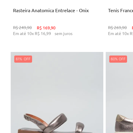
Rasteira Anatomica Entrelace - Onix
Tenis France
R$
249
,
90
R$
269
,
90
R$
169
,
90
Em até
10
x
R$
16
,
99
sem juros
Em até
10
x
R
61%
60%