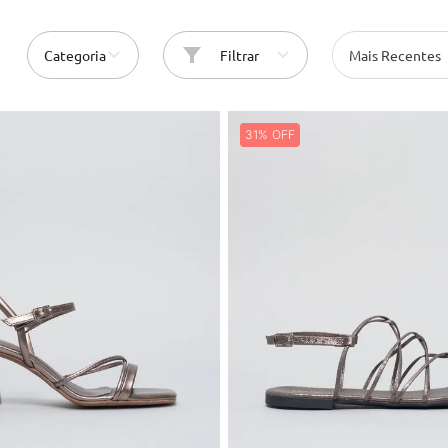
10
º
anabela
Categoria
Filtrar
Mais Recentes
31%
34
37
38
39
34
35
36
37
39