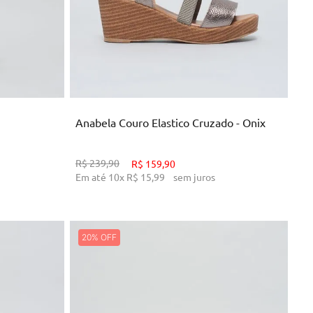
35
37
38
39
NHO
ADICIONAR AO CARRINHO
Anabela Couro Elastico Cruzado - Onix
R$
239
,
90
R$
159
,
90
Em até
10
x
R$
15
,
99
sem juros
20%