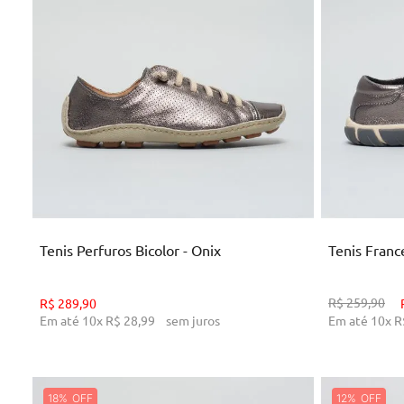
33
34
ADICIONAR AO CARRINHO
AD
Tenis Perfuros Bicolor - Onix
Tenis Franc
R$
259
,
90
R$
289
,
90
Em até
10
x
R$
28
,
99
sem juros
Em até
10
x
R
18%
12%