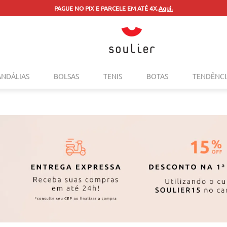
PAGUE NO PIX E PARCELE EM ATÉ 4X.
Aqui.
TERMOS MAIS BUSCADOS
ANDÁLIAS
BOLSAS
TENIS
BOTAS
TENDÊNCI
1
º
tenis
2
º
bolsa
3
º
sapatilha
4
º
rasteira
5
º
mocassim
6
º
sandalia
7
º
tenis couro
8
º
mochila
9
º
cinto