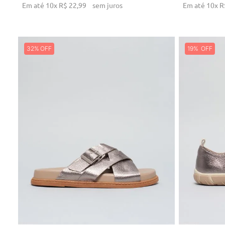
Em até
10
x
R$
22
,
99
sem juros
Em até
10
x
R
32%
19%
34
ADICIONAR AO CARRINHO
AD