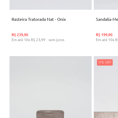
ADICIONAR AO CARRINHO
AD
Rasteira Tratorada Nat - Onix
Sandalia Me
R$
239
,
90
R$
199
,
90
Em até
10
x
R$
23
,
99
sem juros
Em até
10
x
R
17%