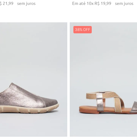
$
21
,
99
sem juros
Em até
10
x
R$
19
,
99
sem juros
38%
33
34
35
34
36
ICIONAR AO CARRINHO
ADICIONAR AO CARRI