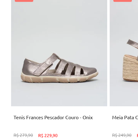
34
37
ADICIONAR AO CARRINHO
AD
Tenis Frances Pescador Couro - Onix
Meia Pata C
R$
279
,
90
R$
249
,
90
R$
229
,
90