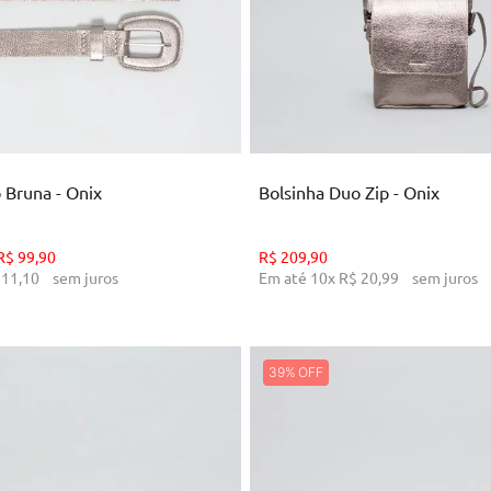
P
M
G
U
ICIONAR AO CARRINHO
ADICIONAR AO CARRI
 Bruna - Onix
Bolsinha Duo Zip - Onix
R$
99
,
90
R$
209
,
90
11
,
10
sem juros
Em até
10
x
R$
20
,
99
sem juros
39%