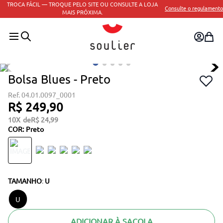
TROCA FÁCIL — TROQUE PELO SITE OU CONSULTE A LOJA
Consulte o regulamento
MAIS PRÓXIMA.
Bolsa Blues - Preto
04.01.0097_0001
R$
249
,
90
10
R$
24
,
99
COR
:
Preto
TAMANHO
:
U
U
ADICIONAR À SACOLA