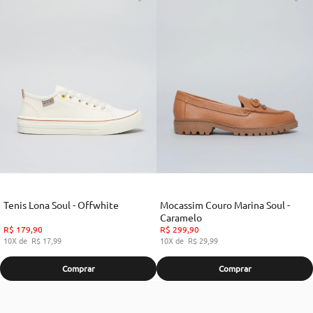
Tenis Lona Soul - Offwhite
Mocassim Couro Marina Soul -
Caramelo
R$
179
,
90
R$
299
,
90
10
R$
17
,
99
10
R$
29
,
99
Comprar
Comprar