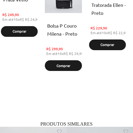
Tratorada Ellen -
Preto
R$
249,90
Em até
10
x
R$
R$ 24,99
,
sem juros
Bolsa P Couro
R$
229,90
Comprar
Em até
10
x
R$
R$ 22,99
,
s
Milena - Preto
Comprar
R$
299,90
Em até
10
x
R$
R$ 29,99
,
sem juros
Comprar
PRODUTOS SIMILARES