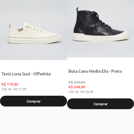
Bota Cano Medio Elis - Preto
Tenis Lona Soul - Offwhite
R$
299
,
90
R$
179
,
90
R$
249
,
90
10
R$
17
,
99
10
R$
24
,
99
Comprar
Comprar