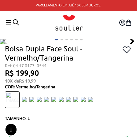
PARCELAMENTO EM ATÉ 10X SEM JUROS.
Bolsa Dupla Face Soul -
Vermelho/Tangerina
04.17.0177_0544
R$
199
,
90
10
R$
19
,
99
COR
:
Vermelho/tangerina
TAMANHO
:
U
U