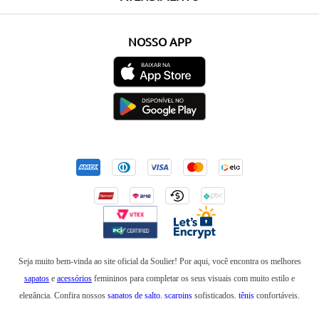
NOSSO APP
Seja muito bem-vinda ao site oficial da Soulier! Por aqui, você encontra os melhores
sapatos
e
acessórios
femininos para completar os seus visuais com muito estilo e
elegância. Confira nossos
sapatos de salto
,
scarpins
sofisticados,
tênis
confortáveis,
mocassins
,
sapatilhas
e
anabelas
. Em nossa loja online, você também encontra
botas