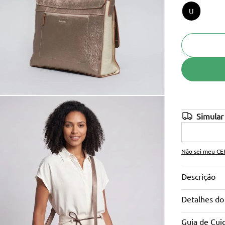
U
10
º
anabela
Não sei meu CE
Descrição
Detalhes do
Guia de Cui