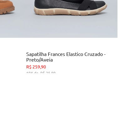
Multi
Colors
Sapatilha Frances Elastico Cruzado -
Preto/Aveia
34
35
36
39
R$
259
,
90
10
R$
25
,
99
HO
ADICIONAR AO CARRINHO
 compra!
Siga a Soullier