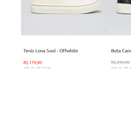
Branco
Tenis Lona Soul - Offwhite
Bota Cano
35
36
38
39
R$
299
,
90
R$
179
,
90
10
R$
17
,
99
10
R$
ADICIONAR AO CARRINHO
A
Cadastre-se na nossa new