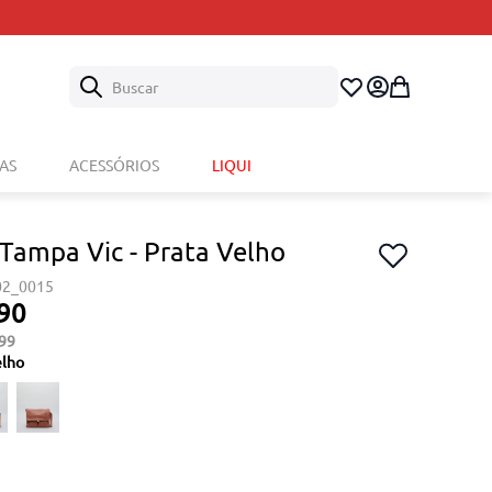
Buscar
AS
ACESSÓRIOS
LIQUI
 Tampa Vic - Prata Velho
02_0015
90
99
elho