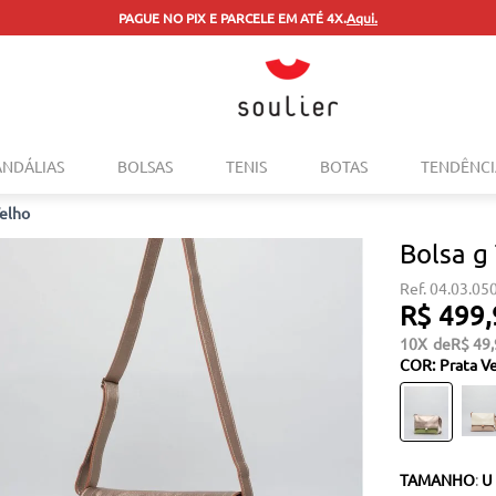
PAGUE NO PIX E PARCELE EM ATÉ 4X.
Aqui.
TERMOS MAIS BUSCADOS
ANDÁLIAS
BOLSAS
TENIS
BOTAS
TENDÊNCI
1
º
tenis
Velho
2
º
bolsa
Bolsa g
3
º
sapatilha
04.03.05
4
º
rasteira
R$
499
,
5
º
mocassim
10
R$
49
,
COR
:
Prata V
6
º
sandalia
7
º
tenis couro
8
º
mochila
TAMANHO
:
U
9
º
cinto