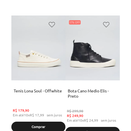
17%
Tenis Lona Soul - Offwhite
Bota Cano Medio Elis -
Preto
R$
179
,
90
R$
299
,
90
Em até
10
x
R$
17
,
99
sem juros
R$
249
,
90
Em até
10
x
R$
24
,
99
sem juros
Comprar