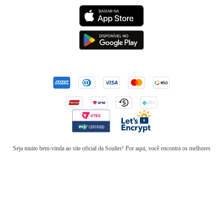
Seja muito bem-vinda ao site oficial da Soulier! Por aqui, você encontra os melhores
sapatos
e
acessórios
femininos para completar os seus visuais com muito estilo e
elegância. Confira nossos
sapatos de salto
,
scarpins
sofisticados,
tênis
confortáveis,
mocassins
,
sapatilhas
e
anabelas
. Em nossa loja online, você também encontra
botas
incríveis para usar no inverno e
rasteirinhas
para arrasar em um look de verão. Além de
bolsas
elegantes e
mochilas
estilosas, também temos
cintos
,
carteiras
,
necessaires
,
óculos
de sol
e produtos que são a última
tendência
na moda feminina. Esteja sempre elegante e