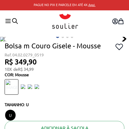
PAGUE NO PIX E PARCELE EM ATÉ 4X.
Aqui.
Bolsa m Couro Gisele - Mousse
04.02.0279_0519
R$
349
,
90
10
R$
34
,
99
COR
:
Mousse
TAMANHO
:
U
U
ADICIONAR À SACOLA