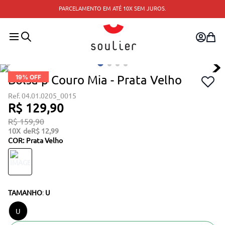
PARCELAMENTO EM ATÉ 10X SEM JUROS.
Bolsa p Couro Mia - Prata Velho
19
% OFF
04.01.0205_0015
R$
129
,
90
R$
159
,
90
10
R$
12
,
99
COR
:
Prata Velho
TAMANHO
:
U
U