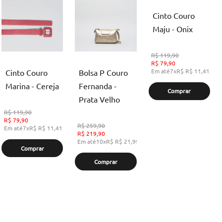
Cinto Couro
Maju - Onix
R$
119,90
R$
79,90
Em até
7
x
R$
R$ 11,41
,
se
Cinto Couro
Bolsa P Couro
Marina - Cereja
Fernanda -
Comprar
Prata Velho
R$
119,90
R$
79,90
R$
259,90
Em até
7
x
R$
R$ 11,41
,
sem juros
R$
219,90
Em até
10
x
R$
R$ 21,99
,
sem juros
Comprar
Comprar