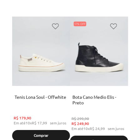
17%
Tenis Lona Soul - Offwhite
Bota Cano Medio Elis -
Preto
R$
179
,
90
R$
299
,
90
Em até
10
x
R$
17
,
99
sem juros
R$
249
,
90
Em até
10
x
R$
24
,
99
sem juros
Comprar